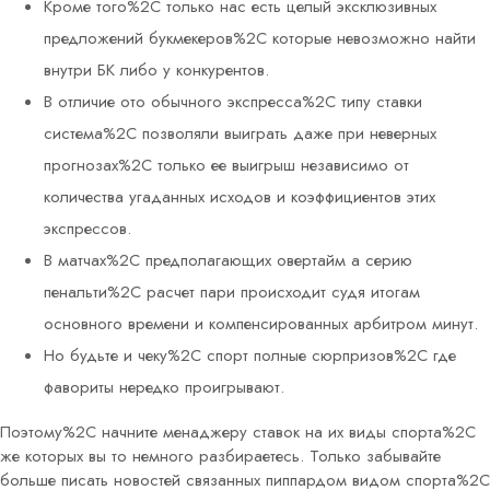
Кроме того%2C только нас есть целый эксклюзивных
предложений букмекеров%2C которые невозможно найти
внутри БК либо у конкурентов.
В отличие ото обычного экспресса%2C типу ставки
система%2C позволяли выиграть даже при неверных
прогнозах%2C только ее выигрыш независимо от
количества угаданных исходов и коэффициентов этих
экспрессов.
В матчах%2C предполагающих овертайм а серию
пенальти%2C расчет пари происходит судя итогам
основного времени и компенсированных арбитром минут.
Но будьте и чеку%2C спорт полные сюрпризов%2C где
фавориты нередко проигрывают.
Поэтому%2C начните менаджеру ставок на их виды спорта%2C
же которых вы то немного разбираетесь. Только забывайте
больше писать новостей связанных пиппардом видом спорта%2C