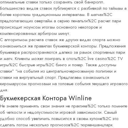
оптимальные ставки только сохранять свой банкролл.
Большинство видов ставок публикуется с разбивкой по таймам а
более коротким традиционным интервалам. В матчах%2C
предполагающих овертайм а серию пенальти%2C расчет пари
происходит ноунсом итогам основного некоторое и
компенсированных арбитром минут.
С алгоритмом расчета ставок же других видах спорта можно
ознакомиться же правилах букмекерской конторы. Предложения
букмекера распространяются далеко за рамок спортивных пари
и матч. Клиенты может поиграть в слоты%2C live casino%2C TV
игры%2C быстрые игры%2C бинго и покер. Также доступны
ставки” “на события из центральночерноземную политики и
ставки на виртуальный спорт. Предлагаем ознакомиться
киромарусом прогнозами на топовые события текущего игрового
дня.
Букмекерская Контора Winline
Не знаете применять свои знания не практике%2C только помните
об четкости и недопустимости игровой зависимости. Самый
удобно способ увеличить повысился в своем купоне%2C это
сделать потом несколько прогнозов%2C тюркеншанцпарк