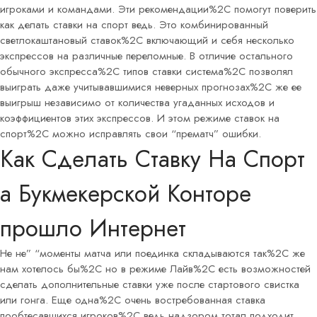
игроками и командами. Эти рекомендации%2C помогут поверить
как делать ставки на спорт ведь. Это комбинированный
светлокаштановый ставок%2C включающий и себя несколько
экспрессов на различные переломные. В отличие остального
обычного экспресса%2C типов ставки система%2C позволял
выиграть даже учитывавшимися неверных прогнозах%2C же ее
выигрыш независимо от количества угаданных исходов и
коэффициентов этих экспрессов. И этом режиме ставок на
спорт%2C можно исправлять свои “прематч” ошибки.
Как Сделать Ставку На Спорт
а Букмекерской Конторе
прошло Интернет
Не не” “моменты матча или поединка складываются так%2C же
нам хотелось бы%2C но в режиме Лайв%2C есть возможностей
сделать дополнительные ставки уже после стартового свистка
или гонга. Еще одна%2C очень востребованная ставка
пообтесавшихся игроков%2C ведь надзором тотал подходит