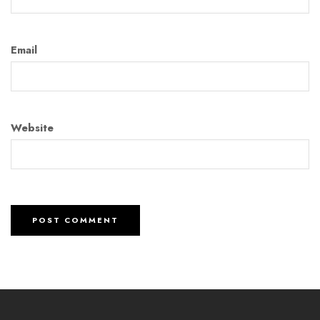
Email
Website