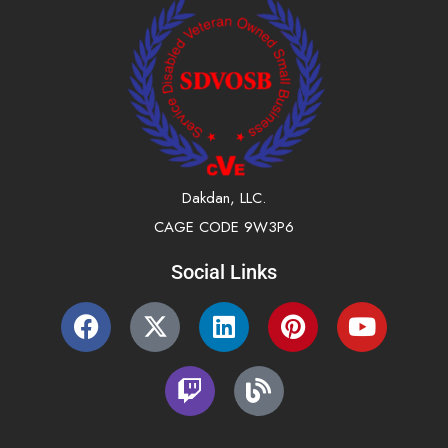
Dakdan, LLC.
CAGE CODE 9W3P6
Social Links