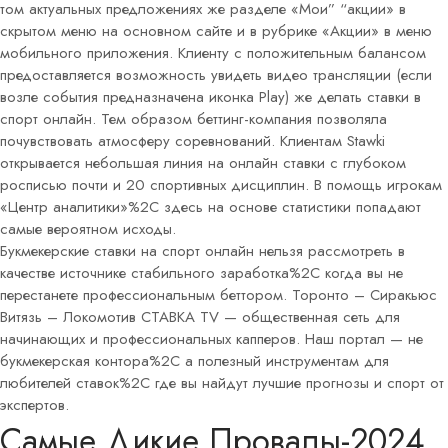
том актуальных предложениях же разделе «Мои” “акции» в
скрытом меню на основном сайте и в рубрике «Акции» в меню
мобильного приложения. Клиенту с положительным балансом
предоставляется возможность увидеть видео трансляции (если
возле события предназначена иконка Play) же делать ставки в
спорт онлайн. Тем образом беттинг-компания позволяла
почувствовать атмосферу соревнований. Клиентам Stawki
открывается небольшая линия на онлайн ставки с глубоком
росписью почти и 20 спортивных дисциплин. В помощь игрокам
«Центр аналитики»%2C здесь на основе статистики попадают
самые вероятном исходы.
Букмекерские ставки на спорт онлайн нельзя рассмотреть в
качестве источнике стабильного заработка%2C когда вы не
перестанете профессиональным беттором. Торонто – Сиракьюс
Витязь – Локомотив СТАВКА TV — общественная сеть для
начинающих и профессиональных капперов. Наш портал — не
букмекерская контора%2C а полезный инструментам для
любителей ставок%2C где вы найдут лучшие прогнозы и спорт от
экспертов.
Самые Дикие Провалы-2024