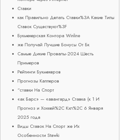
Ставки
как Правильно Делать Ставки%3A Какие Типы
Ставок Существуют%3F
Букмекерская Контора Winline
же Получай Лучшие Бонусы От Бк
Самые Дикие Провалы-2024 Шесть
Примеров
Рейтинги Букмекеров
Прогнозы Капперов
“ставки На Спорт
«ак Барс» — «авангард» Ставка (к 1 И
Прогноз и Хоккей%2C Кхл%2C 6 Января
2025 года
Виды Ставок На Спорт же Их
Особенности Stawki