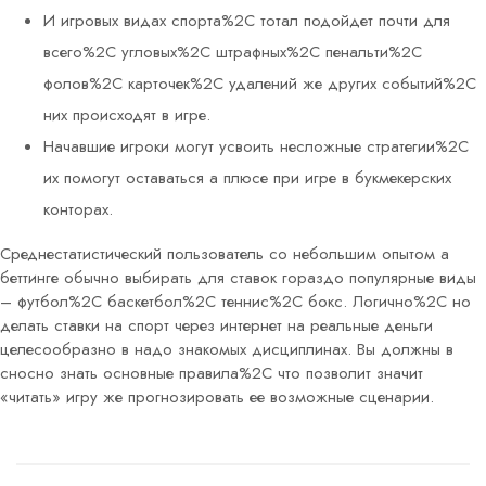
И игровых видах спорта%2C тотал подойдет почти для
всего%2C угловых%2C штрафных%2C пенальти%2C
фолов%2C карточек%2C удалений же других событий%2C
них происходят в игре.
Начавшие игроки могут усвоить несложные стратегии%2C
их помогут оставаться а плюсе при игре в букмекерских
конторах.
Среднестатистический пользователь со небольшим опытом а
беттинге обычно выбирать для ставок гораздо популярные виды
– футбол%2C баскетбол%2C теннис%2C бокс. Логично%2C но
делать ставки на спорт через интернет на реальные деньги
целесообразно в надо знакомых дисциплинах. Вы должны в
сносно знать основные правила%2C что позволит значит
«читать» игру же прогнозировать ее возможные сценарии.