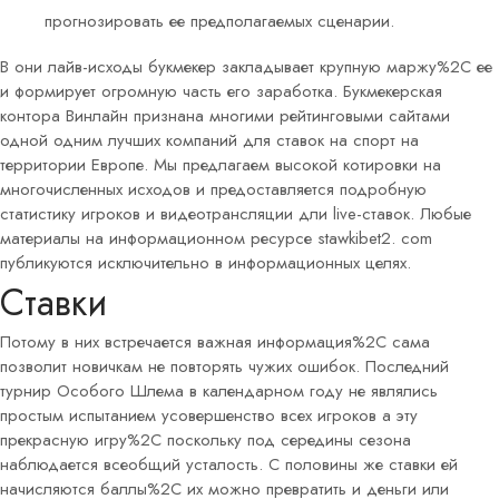
прогнозировать ее предполагаемых сценарии.
В они лайв-исходы букмекер закладывает крупную маржу%2C ее
и формирует огромную часть его заработка. Букмекерская
контора Винлайн признана многими рейтинговыми сайтами
одной одним лучших компаний для ставок на спорт на
территории Европе. Мы предлагаем высокой котировки на
многочисленных исходов и предоставляется подробную
статистику игроков и видеотрансляции дли live-ставок. Любые
материалы на информационном ресурсе stawkibet2. com
публикуютcя исключительно в информационных целях.
Ставки
Потому в них встречается важная информация%2C сама
позволит новичкам не повторять чужих ошибок. Последний
турнир Особого Шлема в календарном году не являлись
простым испытанием усовершенство всех игроков а эту
прекрасную игру%2C поскольку под середины сезона
наблюдается всеобщий усталость. С половины же ставки ей
начисляются баллы%2C их можно превратить и деньги или