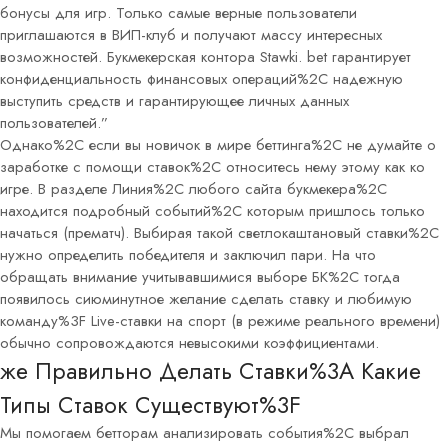
бонусы для игр. Только самые верные пользователи
приглашаются в ВИП-клуб и получают массу интересных
возможностей. Букмекерская контора Stawki. bet гарантирует
конфиденциальность финансовых операций%2C надежную
выступить средств и гарантирующее личных данных
пользователей.”
Однако%2C если вы новичок в мире беттинга%2C не думайте о
заработке с помощи ставок%2C относитесь нему этому как ко
игре. В разделе Линия%2C любого сайта букмекера%2C
находится подробный событий%2C которым пришлось только
начаться (прематч). Выбирая такой светлокаштановый ставки%2C
нужно определить победителя и заключил пари. На что
обращать внимание учитывавшимися выборе БК%2C тогда
появилось сиюминутное желание сделать ставку и любимую
команду%3F Live-ставки на спорт (в режиме реального времени)
обычно сопровождаются невысокими коэффициентами.
же Правильно Делать Ставки%3A Какие
Типы Ставок Существуют%3F
Мы помогаем бетторам анализировать события%2C выбрал