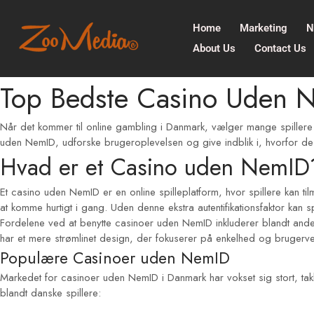
Home
Marketing
N
About Us
Contact Us
Top Bedste Casino Uden N
Når det kommer til online gambling i Danmark, vælger mange spillere
uden NemID, udforske brugeroplevelsen og give indblik i, hvorfor de 
Hvad er et Casino uden NemID
Et casino uden NemID er en online spilleplatform, hvor spillere kan ti
at komme hurtigt i gang. Uden denne ekstra autentifikationsfaktor kan 
Fordelene ved at benytte casinoer uden NemID inkluderer blandt andet
har et mere strømlinet design, der fokuserer på enkelhed og brugerve
Populære Casinoer uden NemID
Markedet for casinoer uden NemID i Danmark har vokset sig stort, takk
blandt danske spillere: