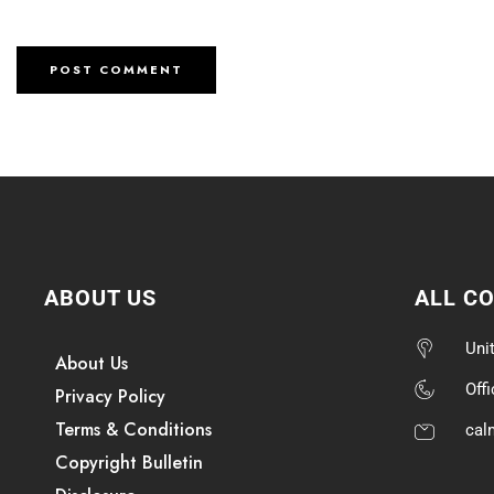
ABOUT US
ALL C
Uni
About Us
Off
Privacy Policy
Terms & Conditions
cal
Copyright Bulletin