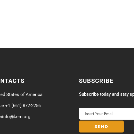
ONTACTS
SUBSCRIBE
Subscribe today and stay up
ted States of America
ice +1 (661) 872-2256
minfo@kern.org