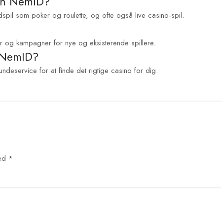
den NemID?
dspil som poker og roulette, og ofte også live casino-spil.
 og kampagner for nye og eksisterende spillere.
n NemID?
deservice for at finde det rigtige casino for dig.
ked
*