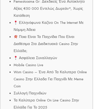
Pamestoixima Gr: Διεκδικείς Ένα Αυτοκίνητο
Αξίας €50 000 Εντελώς Δωρεάν*, Χωρίς
Κατάθεση
Ελληνόφωνα Καζίνο On The Internet Με
Νόμιμη Άδεια
Ποια Είναι Τα Παιχνίδια Που Είναι
Διαθέσιμα Στα Διαδικτυακά Casino Στην
Ελλάδα;
Ασφάλεια Συναλλαγών
Mobile Casino Live
Wsm Casino – Ένα Από Τα Καλυτερα Online
Casino Στην Ελλαδα Για Παιχνίδι Με Meme
Coin
Συλλογή Παιχνιδιών
Τα Καλύτερα Online On Line Casino Στην
Ελλάδα Για Το 2025