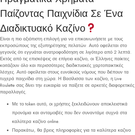
Παίζοντας Παιχνίδια Σε Ένα
Διαδικτυακό Καζίνο
Είναι η πιο αξιόπιστη επιλογή για να επικοινωνήσετε με τους
εκπροσώπους της εξυπηρέτησης πελατών. Αυτό οφείλεται στο
γεγονός ότι εγγυάται ανατροφοδότηση σε λιγότερο από 2 λεπτά.
Εκτός από τις επισκέψεις σε επίγεια καζίνο, οι Έλληνες παίκτες
κοιτάζουν όλο και περισσότερες διαδικτυακές χαρτοπαικτικές
λέσχες. Αυτό οφείλεται στους ευνοϊκούς νόμους που διέπουν τα
τυχερά παιχνίδια στη χώρα. Η Βασίλισσα των καζίνο, η Live
Roulette σας δίνει την ευκαιρία να παίξετε σε αρκετές διαφορετικές
παραλλαγές.
Με το token αυτό, οι χρήστες ξεκλειδώνουν αποκλειστικά
προνόμια και ανταμοιβές που δεν συναντάμε συχνά στα
καλύτερα καζίνο online.
Παρακάτω, θα βρεις πληροφορίες για τα καλύτερα καζινο