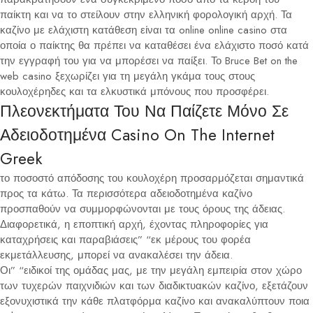
παίκτη και να το στείλουν στην ελληνική φορολογική αρχή. Τα
καζίνο με ελάχιστη κατάθεση είναι τα online online casino στα
οποία ο παίκτης θα πρέπει να καταθέσει ένα ελάχιστο ποσό κατά
την εγγραφή του για να μπορέσει να παίξει. Το Bruce Bet on the
web casino ξεχωρίζει για τη μεγάλη γκάμα τους στους
κουλοχέρηδες και τα ελκυστικά μπόνους που προσφέρει.
Πλεονεκτήματα Του Να Παίζετε Μόνο Σε
Αδειοδοτημένα Casino On The Internet
Greek
το ποσοστό απόδοσης του κουλοχέρη προσαρμόζεται σημαντικά
προς τα κάτω. Τα περισσότερα αδειοδοτημένα καζίνο
προσπαθούν να συμμορφώνονται με τους όρους της άδειας.
Διαφορετικά, η εποπτική αρχή, έχοντας πληροφορίες για
καταχρήσεις και παραβιάσεις” “εκ μέρους του φορέα
εκμετάλλευσης, μπορεί να ανακαλέσει την άδεια.
Οι” “ειδικοί της ομάδας μας, με την μεγάλη εμπειρία στον χώρο
των τυχερών παιχνιδιών και των διαδικτυακών καζίνο, εξετάζουν
εξονυχιστικά την κάθε πλατφόρμα καζίνο και ανακαλύπτουν ποια