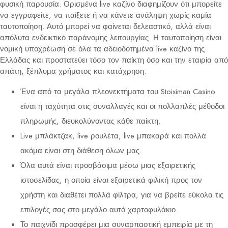
φυσική παρουσία. Ορισμένα live καζίνο διαφημίζουν ότι μπορείτε
να εγγραφείτε, να παίξετε ή να κάνετε ανάληψη χωρίς καμία
ταυτοποίηση. Αυτό μπορεί να φαίνεται δελεαστικό, αλλά είναι
απόλυτα ενδεικτικό παράνομης λειτουργίας. Η ταυτοποίηση είναι
νομική υποχρέωση σε όλα τα αδειοδοτημένα live καζίνο της
Ελλάδας και προστατεύει τόσο τον παίκτη όσο και την εταιρία από
απάτη, ξέπλυμα χρήματος και κατάχρηση.
Ένα από τα μεγάλα πλεονεκτήματα του Stoiximan Casino
είναι η ταχύτητα στις συναλλαγές και οι πολλαπλές μέθοδοι
πληρωμής, διευκολύνοντας κάθε παίκτη.
Live μπλάκτζακ, live ρουλέτα, live μπακαρά και πολλά
ακόμα είναι στη διάθεση όλων μας.
Όλα αυτά είναι προσβάσιμα μέσω μιας εξαιρετικής
ιστοσελίδας, η οποία είναι εξαιρετικά φιλική προς τον
χρήστη και διαθέτει πολλά φίλτρα, για να βρείτε εύκολα τις
επιλογές σας στο μεγάλο αυτό χαρτοφυλάκιο.
Το παιχνίδι προσφέρει μια συναρπαστική εμπειρία με τη