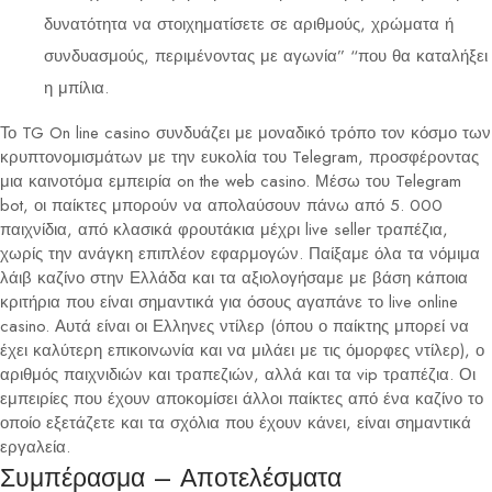
δυνατότητα να στοιχηματίσετε σε αριθμούς, χρώματα ή
συνδυασμούς, περιμένοντας με αγωνία” “που θα καταλήξει
η μπίλια.
Το TG On line casino συνδυάζει με μοναδικό τρόπο τον κόσμο των
κρυπτονομισμάτων με την ευκολία του Telegram, προσφέροντας
μια καινοτόμα εμπειρία on the web casino. Μέσω του Telegram
bot, οι παίκτες μπορούν να απολαύσουν πάνω από 5. 000
παιχνίδια, από κλασικά φρουτάκια μέχρι live seller τραπέζια,
χωρίς την ανάγκη επιπλέον εφαρμογών. Παίξαμε όλα τα νόμιμα
λάιβ καζίνο στην Ελλάδα και τα αξιολογήσαμε με βάση κάποια
κριτήρια που είναι σημαντικά για όσους αγαπάνε το live online
casino. Αυτά είναι οι Ελληνες ντίλερ (όπου ο παίκτης μπορεί να
έχει καλύτερη επικοινωνία και να μιλάει με τις όμορφες ντίλερ), ο
αριθμός παιχνιδιών και τραπεζιών, αλλά και τα vip τραπέζια. Οι
εμπειρίες που έχουν αποκομίσει άλλοι παίκτες από ένα καζίνο το
οποίο εξετάζετε και τα σχόλια που έχουν κάνει, είναι σημαντικά
εργαλεία.
Συμπέρασμα – Αποτελέσματα