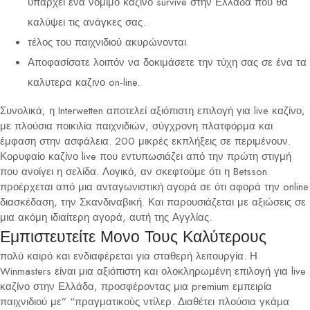
υπάρχει ένα νόμιμο καζίνο survive στην Ελλάδα που θα
καλύψει τις ανάγκες σας.
τέλος του παιχνιδιού ακυρώνονται.
Αποφασίσατε λοιπόν να δοκιμάσετε την τύχη σας σε ένα τα
καλυτερα καζινο on-line.
Συνολικά, η Interwetten αποτελεί αξιόπιστη επιλογή για live καζίνο,
με πλούσια ποικιλία παιχνιδιών, σύγχρονη πλατφόρμα και
έμφαση στην ασφάλεια. 200 μικρές εκπλήξεις σε περιμένουν.
Κορυφαίο καζίνο live που εντυπωσιάζει από την πρώτη στιγμή
που ανοίγει η σελίδα. Λογικό, αν σκεφτούμε ότι η Betsson
προέρχεται από μια ανταγωνιστική αγορά σε ότι αφορά την online
διασκέδαση, την Σκανδιναβική. Και παρουσιάζεται με αξιώσεις σε
μια ακόμη ιδιαίτερη αγορά, αυτή της Αγγλίας.
Εμπιστευτείτε Μονο Τους Καλύτερους
πολύ καιρό και ενδιαφέρεται για σταθερή λειτουργία. Η
Winmasters είναι μια αξιόπιστη και ολοκληρωμένη επιλογή για live
καζίνο στην Ελλάδα, προσφέροντας μια premium εμπειρία
παιχνιδιού με” “πραγματικούς ντίλερ. Διαθέτει πλούσια γκάμα