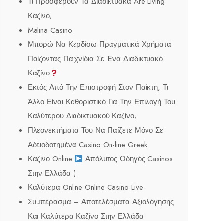
Τι Προσφέρουν Τα Διαδικτυακά Are Living
Καζίνο;
Malina Casino
Μπορώ Να Κερδίσω Πραγματικά Χρήματα
Παίζοντας Παιχνίδια Σε Ένα Διαδικτυακό
Καζίνο
Εκτός Από Την Επιστροφή Στον Παίκτη, Τι
Άλλο Είναι Καθοριστικό Για Την Επιλογή Του
Καλύτερου Διαδικτυακού Καζίνο;
Πλεονεκτήματα Του Να Παίζετε Μόνο Σε
Αδειοδοτημένα Casino On-line Greek
Καζινο Online
Απόλυτος Οδηγός Casinos
Στην Ελλάδα (
Καλύτερα Online Online Casino Live
Συμπέρασμα – Αποτελέσματα Αξιολόγησης
Και Καλύτερα Καζίνο Στην Ελλάδα