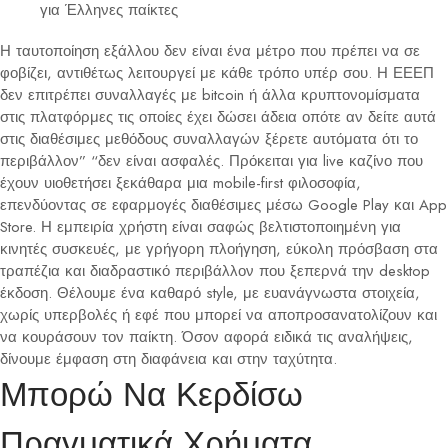
για Έλληνες παίκτες
Η ταυτοποίηση εξάλλου δεν είναι ένα μέτρο που πρέπει να σε
φοβίζει, αντιθέτως λειτουργεί με κάθε τρόπο υπέρ σου. Η ΕΕΕΠ
δεν επιτρέπει συναλλαγές με bitcoin ή άλλα κρυπτονομίσματα
στις πλατφόρμες τις οποίες έχει δώσει άδεια οπότε αν δείτε αυτά
στις διαθέσιμες μεθόδους συναλλαγών ξέρετε αυτόματα ότι το
περιβάλλον” “δεν είναι ασφαλές. Πρόκειται για live καζίνο που
έχουν υιοθετήσει ξεκάθαρα μια mobile-first φιλοσοφία,
επενδύοντας σε εφαρμογές διαθέσιμες μέσω Google Play και App
Store. Η εμπειρία χρήστη είναι σαφώς βελτιστοποιημένη για
κινητές συσκευές, με γρήγορη πλοήγηση, εύκολη πρόσβαση στα
τραπέζια και διαδραστικό περιβάλλον που ξεπερνά την desktop
έκδοση. Θέλουμε ένα καθαρό style, με ευανάγνωστα στοιχεία,
χωρίς υπερβολές ή εφέ που μπορεί να αποπροσανατολίζουν και
να κουράσουν τον παίκτη. Όσον αφορά ειδικά τις αναλήψεις,
δίνουμε έμφαση στη διαφάνεια και στην ταχύτητα.
Μπορώ Να Κερδίσω
Πραγματικά Χρήματα