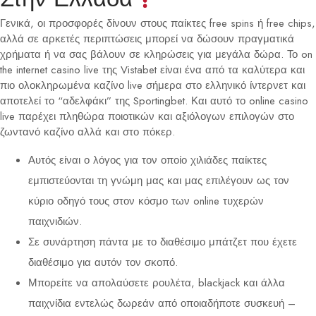
Γενικά, οι προσφορές δίνουν στους παίκτες free spins ή free chips,
αλλά σε αρκετές περιπτώσεις μπορεί να δώσουν πραγματικά
χρήματα ή να σας βάλουν σε κληρώσεις για μεγάλα δώρα. Το on
the internet casino live της Vistabet είναι ένα από τα καλύτερα και
πιο ολοκληρωμένα καζίνο live σήμερα στο ελληνικό ίντερνετ και
αποτελεί το “αδελφάκι” της Sportingbet. Και αυτό το online casino
live παρέχει πληθώρα ποιοτικών και αξιόλογων επιλογών στο
ζωντανό καζίνο αλλά και στο πόκερ.
Αυτός είναι ο λόγος για τον οποίο χιλιάδες παίκτες
εμπιστεύονται τη γνώμη μας και μας επιλέγουν ως τον
κύριο οδηγό τους στον κόσμο των online τυχερών
παιχνιδιών.
Σε συνάρτηση πάντα με το διαθέσιμο μπάτζετ που έχετε
διαθέσιμο για αυτόν τον σκοπό.
Μπορείτε να απολαύσετε ρουλέτα, blackjack και άλλα
παιχνίδια εντελώς δωρεάν από οποιαδήποτε συσκευή –