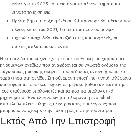
online για το 2025 και ποια είναι τα πλεονεκτήματα και
δυνατά τους σημεία.
Πρώτο βήμα υπήρξε η έκδοση 24 προσωρινών αδειών που
πλέον, εντός του 2021, θα μετατραπούν σε μόνιμες.
τυχερών παιχνιδιών είναι αξιόπιστες και ασφαλείς, οι
παίκτες απλά επισκέπτονται
Η ιστοσελίδα του καζίνο έχει μια ροκ αισθητική, με χαρακτήρες
κινουμένων σχεδίων που αναφέρονται σε γνωστά ονόματα της
παγκόσμιας μουσικής σκηνής, προσδίδοντας έντονο χρώμα και
χαρακτήρα στη σελίδα. Στη σύγχρονη εποχή, τα κινητά τηλέφωνα
και οι φορητές συσκευές έχουν σε μεγάλο βαθμό αντικαταστήσει
τους σταθερούς υπολογιστές και τα φορητά υπολογιστικά
μηχανήματα. Ένα έξυπνο κινητό τηλέφωνο ή ένα tablet
αποτελούν πλέον πλήρεις ηλεκτρονικούς υπολογιστές που
μπορούμε να έχουμε στην τσέπη μας ή στην τσάντα μας.
Εκτός Από Την Επιστροφή