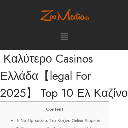
️ Καλύτερο Casinos
Ελλάδα【legal For
2025】 Top 10 Ελ Καζίνο
Content
Τι Να Προσέξετε Στα Καζινο Online Δωρεάν