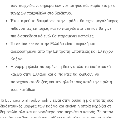
των παιχνιδιών, σήμερα δεν νοείται φυσικά, καμία εταιρεία
τυχερών παιχνιδιών στο διαδίκτυο.
Έτσι, αφού το δοκιμάσεις στην πράξη, θα έχεις μεγαλύτερες
πιθανότητες επιτυχίας και το παιχνίδι στα casinos θα γίνει
πιο διασκεδαστικό ενώ θα παραμένει ασφαλές.
Τα on-line casino στην Ελλάδα είναι ασφαλή και
αδειοδοτημένα από την Επιτροπή Εποπτείας και Ελέγχου
Καζίνο.
Η νόμιμη ηλικία παραμένει η ίδια για όλα τα διαδικτυακά
καζίνο στην Ελλάδα και οι παίκτες θα κληθούν να
παρέχουν αποδείξεις για την ηλικία τους κατά την πρώτη
τους κατάθεση.
Το Live casino at redbet online είναι στην ουσία η μία από τις δύο
διαδικτυακές μορφές των καζίνο και εκείνη η οποία κερδίζει σε
δημοφιλία όλο και περισσότερο όσο περνάει ο καιρός. Σε αυτόν
τον τύπο καζίνο οι παίκτες παίζουν αντίπαλοι με πραγματικούς