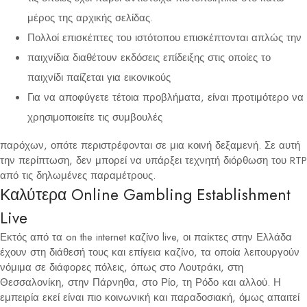
μέρος της αρχικής σελίδας.
Πολλοί επισκέπτες του ιστότοπου επισκέπτονται απλώς την
παιχνίδια διαθέτουν εκδόσεις επίδειξης στις οποίες το
παιχνίδι παίζεται για εικονικούς
Για να αποφύγετε τέτοια προβλήματα, είναι προτιμότερο να
χρησιμοποιείτε τις συμβουλές
παρόχων, οπότε περιστρέφονται σε μια κοινή δεξαμενή. Σε αυτή
την περίπτωση, δεν μπορεί να υπάρξει τεχνητή διόρθωση του RTP
από τις δηλωμένες παραμέτρους.
Καλύτερα Online Gambling Establishment
Live
Εκτός από τα on the internet καζίνο live, οι παίκτες στην Ελλάδα
έχουν στη διάθεσή τους και επίγεια καζίνο, τα οποία λειτουργούν
νόμιμα σε διάφορες πόλεις, όπως στο Λουτράκι, στη
Θεσσαλονίκη, στην Πάρνηθα, στο Ρίο, τη Ρόδο και αλλού. Η
εμπειρία εκεί είναι πιο κοινωνική και παραδοσιακή, όμως απαιτεί