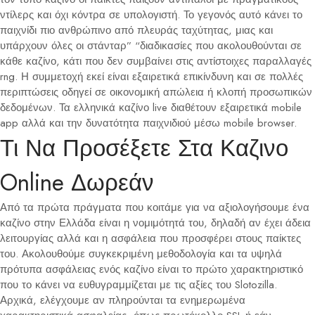
ντίλερς και όχι κόντρα σε υπολογιστή. Το γεγονός αυτό κάνει το
παιχνίδι πιο ανθρώπινο από πλευράς ταχύτητας, μιας και
υπάρχουν όλες οι στάνταρ” “διαδικασίες που ακολουθούνται σε
κάθε καζίνο, κάτι που δεν συμβαίνει στις αντίστοιχες παραλλαγές
rng. Η συμμετοχή εκεί είναι εξαιρετικά επικίνδυνη και σε πολλές
περιπτώσεις οδηγεί σε οικονομική απώλεια ή κλοπή προσωπικών
δεδομένων. Τα ελληνικά καζίνο live διαθέτουν εξαιρετικά mobile
app αλλά και την δυνατότητα παιχνιδιού μέσω mobile browser.
Τι Να Προσέξετε Στα Καζινο
Online Δωρεάν
Από τα πρώτα πράγματα που κοιτάμε για να αξιολογήσουμε ένα
καζίνο στην Ελλάδα είναι η νομιμότητά του, δηλαδή αν έχει άδεια
λειτουργίας αλλά και η ασφάλεια που προσφέρει στους παίκτες
του. Ακολουθούμε συγκεκριμένη μεθοδολογία και τα υψηλά
πρότυπα ασφάλειας ενός καζίνο είναι το πρώτο χαρακτηριστικό
που το κάνει να ευθυγραμμίζεται με τις αξίες του Slotozilla.
Αρχικά, ελέγχουμε αν πληρούνται τα ενημερωμένα