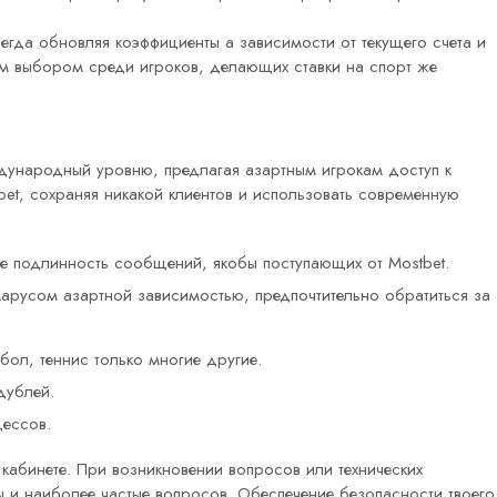
егда обновляя коэффициенты а зависимости от текущего счета и
ым выбором среди игроков, делающих ставки на спорт же
еждународный уровню, предлагая азартным игрокам доступ к
et, сохраняя никакой клиентов и использовать современную
е подлинность сообщений, якобы поступающих от Mostbet.
марусом азартной зависимостью, предпочтительно обратиться за
тбол, теннис только многие другие.
дублей.
цессов.
абинете. При возникновении вопросов или технических
 и наиболее частые вопросов. Обеспечение безопасности твоего