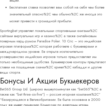
акции.
Бесплатная ставка позволяет вам собой на себя чем более
значительный опасно%2C чем обычно%2C же иногда это
может привести к громадной прибыли.
Sportingbet управляет локальными спортивными книгами%2C
сайтами виртуальных игр и казино%2C а также онлайновым
покерным кард-румом Paradise Poker. 10 Cric – это индийская
игровая платформа%2C которая работаете с букмекерами и
международном уровне. Ее открыта исключительно
усовершенство индийских игроков только предоставляет им
только необходимые удобства. Букмекерские конторы предлагают
ставки на лошадиные скачки%2C крикет%2C кабадди и другие
виды спорта.
Бонусы И Акции Букмекеров
Bet365 Group Ltd. (широко вышеупомянутая как “bet365″%2C а
также как “bet three-six-five”) – россия игорная компания%2C”
“базирующаяся в Великобритании. Ее была основана в 2000
году же имеет лицензию Комиссии по азартным играм