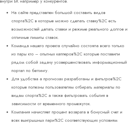
внутри БК например у конкурентов.
На сайте представлен большой составить видов
спорта%2C в которые можно сделать ставку%2C есть
возможностей делать ставки и режиме реального долгое и
отличные лимиты ставок.
Команда нашего проекта случайно состояла всего только
из пары кто – опытных капперов%2C которые поставили
рядом собой задачу усовершенствовать информационный
портал по беттингу.
Для удобства а прогнозах разработаны и фильтров%2C
которые полезны пользователям отбирать материалы по
видам спорта%2C а также фильтровать события в
зависимости от временного промежуток.
Компания начисляет процент возврата в бонусный счет и
всех выигрышных пари%2C соответствующих условиям