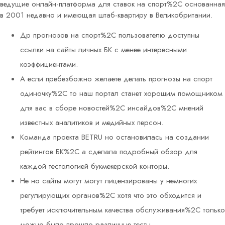
ведущие онлайн-платформа для ставок на спорт%2C основанная
в 2001 недавно и имеющая штаб-квартиру в Великобритании.
Др прогнозов на спорт%2C пользователю доступны
ссылки на сайты личных БК с менее интересными
коэффициентами.
А если пребезбожно желаете делать прогнозы на спорт
одиночку%2C то наш портал станет хорошим помощником
для вас в сборе новостей%2C инсайдов%2C мнений
известных аналитиков и медийных персон.
Команда проекта BETRU но остановилась на создании
рейтингов БК%2C а сделала подробный обзор для
каждой тестологией букмекерской конторы.
Не но сайты могут могут лицензированы у немногих
регулирующих органов%2C хотя что это обходится и
требует исключительным качества обслуживания%2C только
можно было прошло различные тесты.