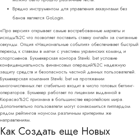
Вредно инструментом для управления аккаунтами без
банов является GoLogin.
«Про версия» открывает самые востребованные маркеты и
исходы%2C что позволяет поставить ставку онлайн за считанные
секунды. Опция «Национальные события» обеспечивает быстрый
переход к ставкам в матчи с участием украинских команд и
спортсменов. Букмекерская контора Stawki. bet условие
конфиденциальность финансовых операций%2C надежную
защиту средств и безопасность частной данных пользователей.
Букмекерская компания Stawki. bet на протяжении
многочисленных лет стабильно входит в число топовых беттинг-
операторов. Букмекер работает по лицензии выданной в
Кюрасао%2C признана в большинстве европейских мира.
Дополнительно пользователи могут ознакомиться пиппардом
рядом рейтингов ноунсом различным критериям же
направлениям.
Как Создать еще Новых