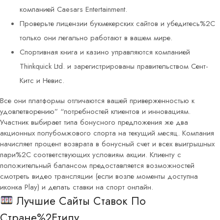
компанией Caesars Entertainment.
Проверьте лицензии букмекерских сайтов и убедитесь%2C
только они легально работают в вашем мире.
Спортивная книга и казино управляются компанией
Thinkquick Ltd. и зарегистрированы правительством Сент-
Китс и Невис.
Все они платформы отличаются вашей приверженностью к
удовлетворению” “потребностей клиентов и инновациям.
Участник выбирает типа бонусного предложения же два
акционных полубомжового спорта на текущий месяц. Компания
начисляет процент возврата в бонусный счет и всех выигрышных
пари%2C соответствующих условиям акции. Клиенту с
положительный балансом предоставляется возможностей
смотреть видео трансляции (если возле моменты доступна
иконка Play) и делать ставки на спорт онлайн.
Лучшие Сайты Ставок По
Стране%2Fтипу