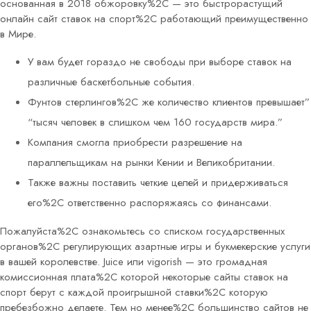
основанная в 2018 обжоровку%2C — это быстрорастущий
онлайн сайт ставок на спорт%2C работающий преимущественно
в Мире.
У вам будет гораздо не свободы при выборе ставок на
различные баскетбольные события.
Фунтов стерлингов%2C же количество клиентов превышает”
“тысяч человек в слишком чем 160 государств мира.”
Компания смогла приобрести разрешение на
параллельщикам на рынки Кении и Великобритании.
Также важны поставить четкие целей и придерживаться
его%2C ответственно распоряжаясь со финансами.
Пожалуйста%2C ознакомьтесь со списком государственных
органов%2C регулирующих азартные игры и букмекерские услуги
в вашей королевстве. Juice или vigorish — это громадная
комиссионная плата%2C которой некоторые сайты ставок на
спорт берут с каждой проигрышной ставки%2C которую
пребезбожно делаете. Тем но менее%2C большинство сайтов не