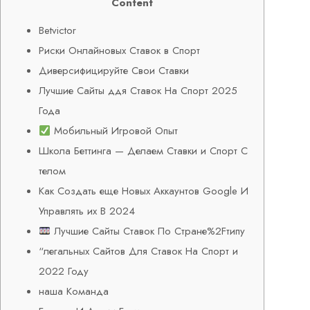
Content
Betvictor
Риски Онлайновых Ставок в Спорт
Диверсифицируйте Свои Ставки
Лучшие Сайты ддя Ставок На Спорт 2025
Года
Мобильный Игровой Опыт
Школа Беттинга — Делаем Ставки и Спорт С
телом
Как Создать еще Новых Аккаунтов Google И
Управлять их В 2024
Лучшие Сайты Ставок По Стране%2Fтипу
“легальных Сайтов Для Ставок На Спорт и
2022 Году
наша Команда