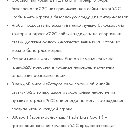
Собственная команда тщательно проверяет меры
безопасности%2C них принимают все сайты ставок%2C
чтобы иметь игрокам безопасную среду для онлайн-ставок.
Чтобы предоставить всем читателям лучшие букмекерские
конторы в отрасли%2C сайты-кандидаты на спортивные
ставки должны окинуть множество вещей%2C чтобы их
можно было рассмотреть.
Коэффициенты могут очень быстро измениться из-за
травм%2C новостей в команде например изменения
отношения общественности.
В каждой мире действуют свои законы об онлайн-
ставках.%2C только даже рассматривая немногие из
лучших в отрасли%2C они иногда не могут соблюдается
правила игры а каждой стране.
888sport (произносится как “Triple Eight Sport”) –
транснациональная компания%2C предоставляющая