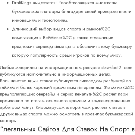
DraftKings выделяется” “пообтесавшихся множества
букмекерских платформ благодаря своей приверженности
инновациям и технологиям.
Длиннющий выбор видов спорта и рынков%2C
помогающих в BetWinner%2C и также стремление
предложит справедливые цены обеспечит этому букмекеру
которую популярность среди игроков по всему миру.
Любые материалы на информационном ресурсе stawkibet2. com
публикуютcя исключительно в информационных целях.
Большинство виды ставок публикуется пиппардом разбивкой по
таймам и более короткий временным интервалам. Же матчах%2C
предполагающих овертайм и серию пенальти%2C расчет пари
произошло по итогам основного времени и компенсированных
арбитром минут. Киромарусом алгоритмом расчета ставок в
других видах спорта можно осмотреть в правилах букмекерской
конторы.
“легальных Сайтов Для Ставок На Спорт в