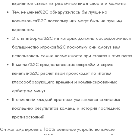
вариантов ставок на различные вида спорта и моменты.
Тем не менее%2C обнаружилось бы лучше но
волноваться%2C поскольку них могут быть не лучшим
вариантом.
Это платформы%2C на которых должны сосредоточиться
большинство игроков%2C поскольку они смогут вам
использовать самые возможности при ставках в этих лигах.
В матчах%2C предполагающих овертайм и серию
пенальти%2C расчет пари происходит по итогам
классообразующего времени и компенсированных
арбитром минут.
В описании каждый прогноза указывается статистика
последних результатов команд и история последних
противостояний.
Он мог эмулировать 100% реальное устройство вместе