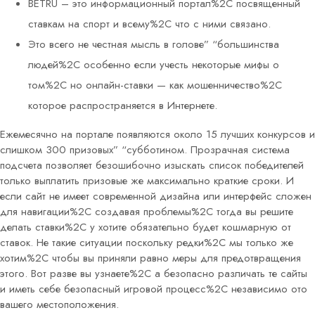
BETRU – это информационный портал%2C посвященный
ставкам на спорт и всему%2C что с ними связано.
Это всего не честная мысль в голове” “большинства
людей%2C особенно если учесть некоторые мифы о
том%2C но онлайн-ставки — как мошенничество%2C
которое распространяется в Интернете.
Ежемесячно на портале появляются около 15 лучших конкурсов и
слишком 300 призовых” “субботином. Прозрачная система
подсчета позволяет безошибочно изыскать список победителей
только выплатить призовые же максимально краткие сроки. И
если сайт не имеет современной дизайна или интерфейс сложен
для навигации%2C создавая проблемы%2C тогда вы решите
делать ставки%2C у хотите обязательно будет кошмарную от
ставок. Не такие ситуации поскольку редки%2C мы только же
хотим%2C чтобы вы приняли равно меры для предотвращения
этого. Вот разве вы узнаете%2C а безопасно различать те сайты
и иметь себе безопасный игровой процесс%2C независимо ото
вашего местоположения.