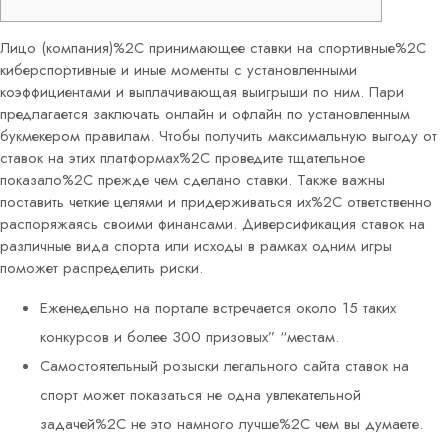
Лицо (компания)%2C принимающее ставки на спортивные%2C
киберспортивные и иные моменты с установленными
коэффициентами и выплачивающая выигрыши по ним. Пари
предлагается заключать онлайн и офлайн по установленным
букмекером правилам. Чтобы получить максимальную выгоду от
ставок на этих платформах%2C проведите тщательное
показало%2C прежде чем сделано ставки. Также важны
поставить четкие целями и придерживаться их%2C ответственно
распоряжаясь своими финансами. Диверсификация ставок на
различные вида спорта или исходы в рамках одним игры
поможет распределить риски.
Еженедельно на портале встречается около 15 таких
конкурсов и более 300 призовых” “местам.
Самостоятельный розыски легального сайта ставок на
спорт может показаться не одна увлекательной
задачей%2C не это намного лучше%2C чем вы думаете.