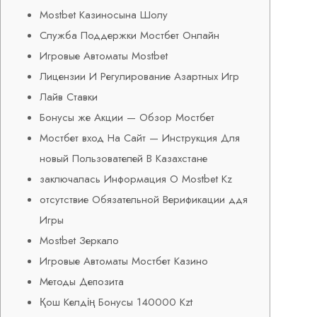
Mostbet Казиносына Шолу
Служба Поддержки Мостбет Онлайн
Игровые Автоматы Mostbet
Лицензии И Регулирование Азартных Игр
Лайв Ставки
Бонусы же Акции — Обзор Мостбет
Мостбет вход На Сайт — Инструкция Для
новый Пользователей В Казахстане
заключалась Информация О Mostbet Kz
отсутствие Обязательной Верификации ддя
Игры
Mostbet Зеркало
Игровые Автоматы Мостбет Казино
Методы Депозита
Қош Келдің Бонусы 140000 Kzt