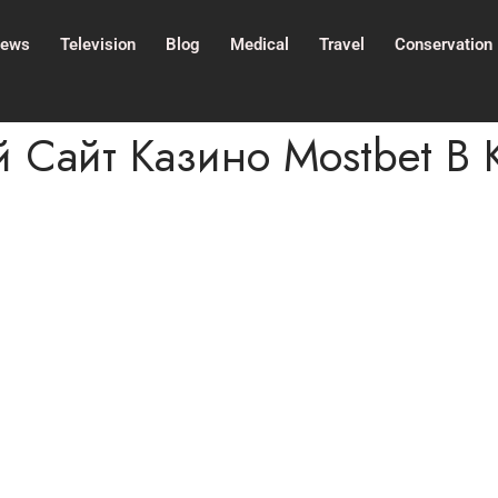
ews
Television
Blog
Medical
Travel
Conservation
 Сайт Казино Mostbet В 