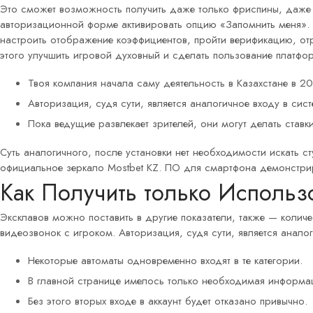
Это сможет возможность получить даже только фриспины, даже 
авторизационной форме активировать опцию «Запомнить меня». Е
настроить отображение коэффициентов, пройти верификацию, от
этого улучшить игровой духовный и сделать пользование платф
Твоя компания начала саму деятельность в Казахстане в 2
Авторизация, судя сути, является аналогичное входу в сист
Пока ведущие развлекает зрителей, они могут делать став
Суть аналогичного, после установки нет необходимости искать 
официальное зеркало Mostbet KZ. ПО для смартфона демонстрир
Как Получить только Использ
Эксклавов можно поставить в другие показатели, также — количе
видеозвонок с игроком. Авторизация, судя сути, является аналог
Некоторые автоматы одновременно входят в те категории.
В главной странице имелось только необходимая информаци
Без этого вторых входе в аккаунт будет отказано привычно.