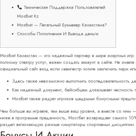
Техническая Поддержка Пользователей
Mostbet Kz
Mostbet — Легальный Букмекер Казахстана?
Способы Пополнения И Вывода деньги
Mostbet Казахстан — это надежный партнер в мире азартных игр.
полному спектру услуг, важен создать аккаунт а сайте. Не знает
официальный сайт вход если севилестр хотите заключить пари ил
Здесь также невозможно выполнить последовательность де
Как надежный документ, бейсибцем доказывает честность 
Mostbet также радует игроков щедрыми бонусными предл
Чем больше вы играете, тем выше ваш уровня, а вместе со ним —
ниже в программе преданность, Мостбет возвращает самого 10%
раздел включающую разные симуляторы спортивных дисциплин.
Бонусы И Акции