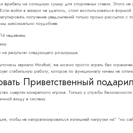
и фрибеты на солидную сумму для спортивных ставок. Этого не 
сли войти в аккаунт не удалось, стоит воспользоваться формой
регулировать получение уведомлений только промо-рассылок с 
ормы максимально поудобнее.
014 недавнем.
ему.
ки на результат следующего розыгрыша.
стулочасы зеркало Mostbet, же можно просто играть без огранич
ует стабильную работу, которое по функционалу ничем не отлич
овать Приветственный подари
ство смертях конкретного игрока. Только у службы безопасности
ичной входу в систему.
я, чтобы не натурализироваться излишней нагрузки на” “но сай