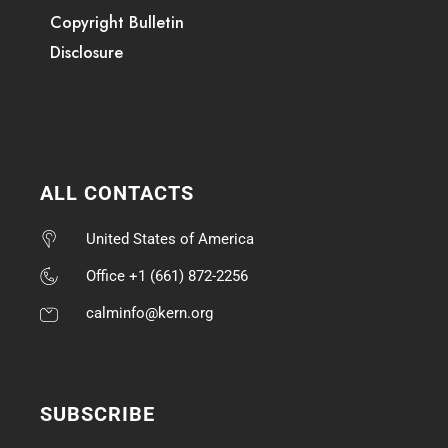
Copyright Bulletin
Disclosure
ALL CONTACTS
United States of America
Office +1 (661) 872-2256
calminfo@kern.org
SUBSCRIBE