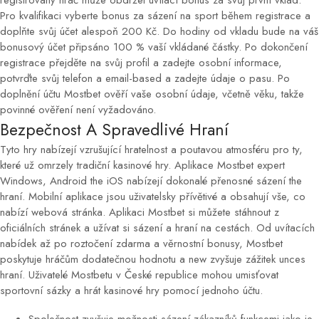
registrovaný hráč může obdržet uvítací bonus za svůj první vklad.
Pro kvalifikaci vyberte bonus za sázení na sport během registrace a
doplňte svůj účet alespoň 200 Kč. Do hodiny od vkladu bude na váš
bonusový účet připsáno 100 % vaší vkládané částky. Po dokončení
registrace přejděte na svůj profil a zadejte osobní informace,
potvrďte svůj telefon a email-based a zadejte údaje o pasu. Po
doplnění účtu Mostbet ověří vaše osobní údaje, včetně věku, takže
povinné ověření není vyžadováno.
Bezpečnost A Spravedlivé Hraní
Tyto hry nabízejí vzrušující hratelnost a poutavou atmosféru pro ty,
které už omrzely tradiční kasinové hry. Aplikace Mostbet expert
Windows, Android the iOS nabízejí dokonalé přenosné sázení the
hraní. Mobilní aplikace jsou uživatelsky přívětivé a obsahují vše, co
nabízí webová stránka. Aplikaci Mostbet si můžete stáhnout z
oficiálních stránek a užívat si sázení a hraní na cestách. Od uvítacích
nabídek až po roztočení zdarma a věrnostní bonusy, Mostbet
poskytuje hráčům dodatečnou hodnotu a new zvyšuje zážitek unces
hraní. Uživatelé Mostbetu v České republice mohou umisťovat
sportovní sázky a hrát kasinové hry pomocí jednoho účtu.