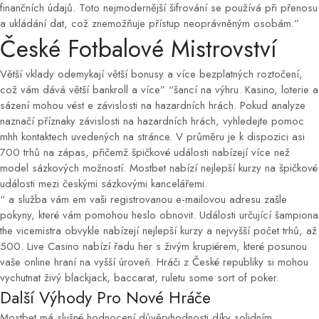
finančních údajů. Toto nejmodernější šifrování se používá při přenosu
a ukládání dat, což znemožňuje přístup neoprávněným osobám.”
České Fotbalové Mistrovství
Větší vklady odemykají větší bonusy a více bezplatných roztočení,
což vám dává větší bankroll a více” “šancí na výhru. Kasino, loterie a
sázení mohou vést e závislosti na hazardních hrách. Pokud analyze
naznačí příznaky závislosti na hazardních hrách, vyhledejte pomoc
mhh kontaktech uvedených na stránce. V průměru je k dispozici asi
700 trhů na zápas, přičemž špičkové události nabízejí více než
model sázkových možností. Mostbet nabízí nejlepší kurzy na špičkové
události mezi českými sázkovými kancelářemi.
“ a služba vám em vaši registrovanou e-mailovou adresu zašle
pokyny, které vám pomohou heslo obnovit. Události určující šampiona
the vicemistra obvykle nabízejí nejlepší kurzy a nejvyšší počet trhů, až
500. Live Casino nabízí řadu her s živým krupiérem, které posunou
vaše online hraní na vyšší úroveň. Hráči z České republiky si mohou
vychutnat živý blackjack, baccarat, ruletu some sort of poker.
Další Výhody Pro Nové Hráče
Mostbet má slušné hodnocení důvěryhodnosti díky solidním