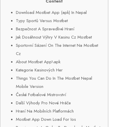
Content
Download Mostbet App (apk) In Nepal
Typy Sportů Versus Mostbet
Bezpečnost A Spravedlivé Hraní
Jak Dosáhnout Výhry V Kasinu Cz Mostbet
Sportovní Sázení On The Internet Na Mostbet
Cz
About Mostbet App\apk
Kategorie Kasinových Her
Things You Can Do In The Mostbet Nepal
Mobile Version
České Fotbalové Mistrovství
Další Výhody Pro Nové Hráče
Hraní Na Mobilních Platformách
Mostbet App Down Load For Ios