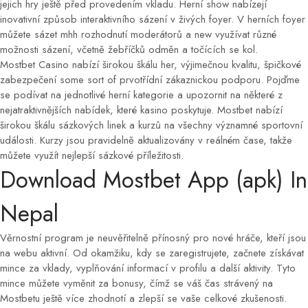
jejich hry ještě před provedením vkladu. Herní show nabízejí
inovativní způsob interaktivního sázení v živých foyer. V herních foyer
můžete sázet mhh rozhodnutí moderátorů a new využívat různé
možnosti sázení, včetně žebříčků odměn a točících se kol.
Mostbet Casino nabízí širokou škálu her, výjimečnou kvalitu, špičkové
zabezpečení some sort of prvotřídní zákaznickou podporu. Pojďme
se podívat na jednotlivé herní kategorie a upozornit na některé z
nejatraktivnějších nabídek, které kasino poskytuje. Mostbet nabízí
širokou škálu sázkových linek a kurzů na všechny významné sportovní
události. Kurzy jsou pravidelně aktualizovány v reálném čase, takže
můžete využít nejlepší sázkové příležitosti.
Download Mostbet App (apk) In
Nepal
Věrnostní program je neuvěřitelně přínosný pro nové hráče, kteří jsou
na webu aktivní. Od okamžiku, kdy se zaregistrujete, začnete získávat
mince za vklady, vyplňování informací v profilu a další aktivity. Tyto
mince můžete vyměnit za bonusy, čímž se váš čas strávený na
Mostbetu ještě více zhodnotí a zlepší se vaše celkové zkušenosti.