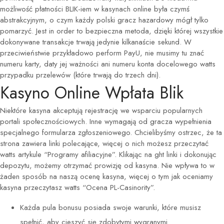
możliwość płatności BLIK-iem w kasynach online była czymś
abstrakcyjnym, o czym każdy polski gracz hazardowy mógł tylko
pomarzyć. Jest in order to bezpieczna metoda, dzięki której wszystkie
dokonywane transakcje trwają jedynie kilkanaście sekund. W
przeciwieństwie przykładowo perform PayU, nie musimy tu znać
numeru karty, daty jej ważności ani numeru konta docelowego watts
przypadku przelewów (które trwają do trzech dni).
Kasyno Online Wpłata Blik
Niektóre kasyna akceptują rejestrację we wsparciu popularnych
portali społecznościowych. Inne wymagają od gracza wypełnienia
specjalnego formularza zgłoszeniowego. Chcielibyśmy ostrzec, że ta
strona zawiera linki polecające, więcej o nich możesz przeczytać
watts artykule “Programy afiliacyjne”. Klikając na ght linki i dokonując
depozytu, możemy otrzymać prowizję od kasyna. Nie wpływa to w
żaden sposób na naszą ocenę kasyna, więcej o tym jak oceniamy
kasyna przeczytasz watts “Ocena PL-Casinority”.
Każda pula bonusu posiada swoje warunki, które musisz
spełnić, aby cieszyć się zdobytymi wygranymi.