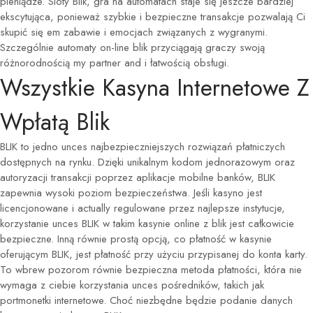
pieniądze. Sloty Blik, gra na automatach staje się jeszcze bardziej
ekscytująca, ponieważ szybkie i bezpieczne transakcje pozwalają Ci
skupić się em zabawie i emocjach związanych z wygranymi.
Szczególnie automaty on-line blik przyciągają graczy swoją
różnorodnością my partner and i łatwością obsługi.
Wszystkie Kasyna Internetowe Z
Wpłatą Blik
BLIK to jedno unces najbezpieczniejszych rozwiązań płatniczych
dostępnych na rynku. Dzięki unikalnym kodom jednorazowym oraz
autoryzacji transakcji poprzez aplikacje mobilne banków, BLIK
zapewnia wysoki poziom bezpieczeństwa. Jeśli kasyno jest
licencjonowane i actually regulowane przez najlepsze instytucje,
korzystanie unces BLIK w takim kasynie online z blik jest całkowicie
bezpieczne. Inną równie prostą opcją, co płatność w kasynie
oferującym BLIK, jest płatność przy użyciu przypisanej do konta karty.
To wbrew pozorom równie bezpieczna metoda płatności, która nie
wymaga z ciebie korzystania unces pośredników, takich jak
portmonetki internetowe. Choć niezbędne będzie podanie danych