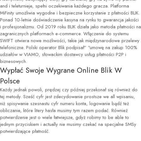
and i teleturnieje, spełni oczekiwania każdego gracza. Platforma
MiFinity umożliwia wygodne i bezpieczne korzystanie z płatności BLIK.
Ponad 10-letnie doświadczenie kasyna na rynku to gwarancja jakości
i profesjonalizmu. Od 2019 roku BLIK działa jako metoda płatności na
zagranicznych platformach e-commerce. Włączenie do systemu
SWIFT otwiera nowe możliwości, takie jak międzynarodowe przelewy
telefoniczne. Polski operator Blik podpisał” “umowę na zakup 100%
udziałów w VIAMO, słowackim dostawcy usług płatności P2P i
biznesowych.
Wypłać Swoje Wygrane Online Blik W
Polsce
Każdy jednak powoli, prędzej czy później przekonał się również do
tej metody. Sześć cyfr jest zdecydowanie prostsze we all wpisaniu,
niż spisywanie szesnastu cyfr numeru konta, logowanie bądź też
obliczanie, które litery hasła musimy tym razem podać. Również
potwierdzenie jest o wiele łatwiejsze, gdyż robimy to be able to
jednym przyciskiem i actually nie musimy czekać na specjalne SMSy
potwierdzające płatność.