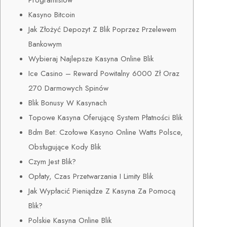
Programistów
Kasyno Bitcoin
Jak Złożyć Depozyt Z Blik Poprzez Przelewem
Bankowym
Wybieraj Najlepsze Kasyna Online Blik
Ice Casino – Reward Powitalny 6000 Zł Oraz
270 Darmowych Spinów
Blik Bonusy W Kasynach
Topowe Kasyna Oferującę System Płatności Blik
Bdm Bet: Czołowe Kasyno Online Watts Polsce,
Obsługujące Kody Blik
Czym Jest Blik?
Opłaty, Czas Przetwarzania I Limity Blik
Jak Wypłacić Pieniądze Z Kasyna Za Pomocą
Blik?
Polskie Kasyna Online Blik