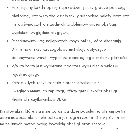
Analizujemy każdą opinię i sprawdzamy, czy gracze polecają
platformę, czy wszystko działa tak, grunzochse należy oraz czy
nie doświadczyli oni żadnych problemów unces obsługą,
wypłatami względnie rozgrywką.
Przedstawimy listę najlepszych kasyn online, które akceptują
Blik, a new także szczegółowe instrukcje dotyczące
dokonywania wpłat i wypłat za pomocą tego systemu płatności.
Waluta konta jest wybierana podczas wypełniania wniosku
rejestracyjnego.
Każde z tych kasyn zostało starannie wybrane z
uwzględnieniem ich reputacji, oferty gier i jakości obsługi
klienta dla użytkowników BLIKa.
Kryptowaluty, które stają się coraz bardziej popularne, oferują pełną
anonimowość, ale ich akceptacja jest ograniczona. Blik wyróżnia się
na tle innych metod swoją łatwością obsługi oraz szeroką