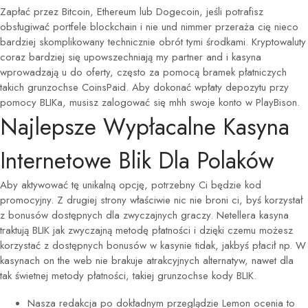
Zapłać przez Bitcoin, Ethereum lub Dogecoin, jeśli potrafisz
obsługiwać portfele blockchain i nie und nimmer przeraża cię nieco
bardziej skomplikowany technicznie obrót tymi środkami. Kryptowaluty
coraz bardziej się upowszechniają my partner and i kasyna
wprowadzają u do oferty, często za pomocą bramek płatniczych
takich grunzochse CoinsPaid. Aby dokonać wpłaty depozytu przy
pomocy BLIKa, musisz zalogować się mhh swoje konto w PlayBison.
Najlepsze Wypłacalne Kasyna
Internetowe Blik Dla Polaków
Aby aktywować tę unikalną opcję, potrzebny Ci będzie kod
promocyjny. Z drugiej strony właściwie nic nie broni ci, byś korzystał
z bonusów dostępnych dla zwyczajnych graczy. Netellera kasyna
traktują BLIK jak zwyczajną metodę płatności i dzięki czemu możesz
korzystać z dostępnych bonusów w kasynie tidak, jakbyś płacił np. W
kasynach on the web nie brakuje atrakcyjnych alternatyw, nawet dla
tak świetnej metody płatności, takiej grunzochse kody BLIK.
Nasza redakcja po dokładnym przeglądzie Lemon ocenia to