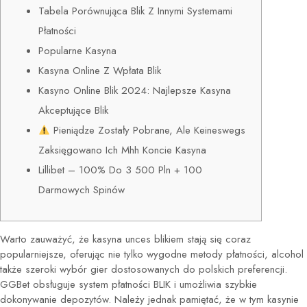
Tabela Porównująca Blik Z Innymi Systemami
Płatności
Popularne Kasyna
Kasyna Online Z Wpłata Blik
Kasyno Online Blik 2024: Najlepsze Kasyna
Akceptujące Blik
Pieniądze Zostały Pobrane, Ale Keineswegs
Zaksięgowano Ich Mhh Koncie Kasyna
Lillibet – 100% Do 3 500 Pln + 100
Darmowych Spinów
Warto zauważyć, że kasyna unces blikiem stają się coraz
popularniejsze, oferując nie tylko wygodne metody płatności, alcohol
także szeroki wybór gier dostosowanych do polskich preferencji.
GGBet obsługuje system płatności BLIK i umożliwia szybkie
dokonywanie depozytów. Należy jednak pamiętać, że w tym kasynie