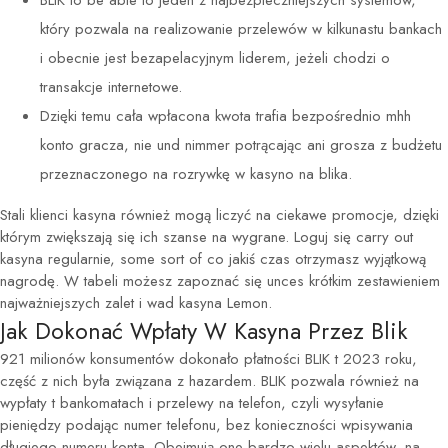
BLIK to be able to jeden z najbezpieczniejszych systemów,
który pozwala na realizowanie przelewów w kilkunastu bankach
i obecnie jest bezapelacyjnym liderem, jeżeli chodzi o
transakcje internetowe.
Dzięki temu cała wpłacona kwota trafia bezpośrednio mhh
konto gracza, nie und nimmer potrącając ani grosza z budżetu
przeznaczonego na rozrywkę w kasyno na blika.
Stali klienci kasyna również mogą liczyć na ciekawe promocje, dzięki
którym zwiększają się ich szanse na wygrane. Loguj się carry out
kasyna regularnie, some sort of co jakiś czas otrzymasz wyjątkową
nagrodę. W tabeli możesz zapoznać się unces krótkim zestawieniem
najważniejszych zalet i wad kasyna Lemon.
Jak Dokonać Wpłaty W Kasyna Przez Blik
921 milionów konsumentów dokonało płatności BLIK t 2023 roku,
część z nich była związana z hazardem. BLIK pozwala również na
wypłaty t bankomatach i przelewy na telefon, czyli wysyłanie
pieniędzy podając numer telefonu, bez konieczności wpisywania
długiego numeru konta. Obejmują one bardzo wielu aspektów, na