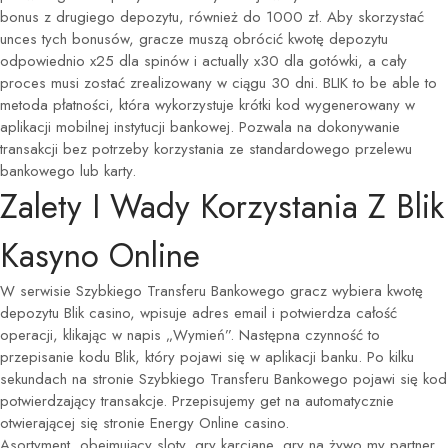
bonus z drugiego depozytu, również do 1000 zł. Aby skorzystać
unces tych bonusów, gracze muszą obrócić kwotę depozytu
odpowiednio x25 dla spinów i actually x30 dla gotówki, a cały
proces musi zostać zrealizowany w ciągu 30 dni. BLIK to be able to
metoda płatności, która wykorzystuje krótki kod wygenerowany w
aplikacji mobilnej instytucji bankowej. Pozwala na dokonywanie
transakcji bez potrzeby korzystania ze standardowego przelewu
bankowego lub karty.
Zalety I Wady Korzystania Z Blik
Kasyno Online
W serwisie Szybkiego Transferu Bankowego gracz wybiera kwotę
depozytu Blik casino, wpisuje adres email i potwierdza całość
operacji, klikając w napis „Wymień”. Następna czynność to
przepisanie kodu Blik, który pojawi się w aplikacji banku. Po kilku
sekundach na stronie Szybkiego Transferu Bankowego pojawi się kod
potwierdzający transakcje. Przepisujemy get na automatycznie
otwierającej się stronie Energy Online casino.
Asortyment, obejmujący sloty, gry karciane, gry na żywo my partner