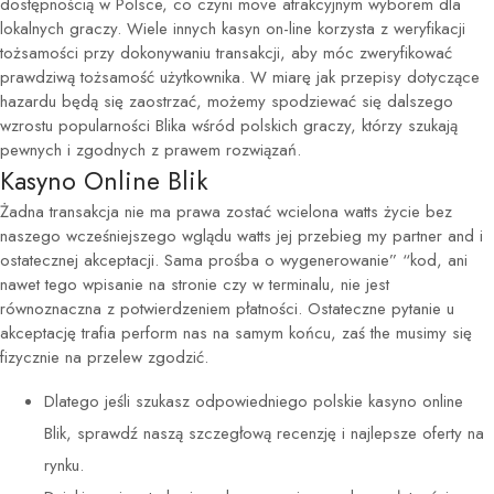
dostępnością w Polsce, co czyni move atrakcyjnym wyborem dla
lokalnych graczy. Wiele innych kasyn on-line korzysta z weryfikacji
tożsamości przy dokonywaniu transakcji, aby móc zweryfikować
prawdziwą tożsamość użytkownika. W miarę jak przepisy dotyczące
hazardu będą się zaostrzać, możemy spodziewać się dalszego
wzrostu popularności Blika wśród polskich graczy, którzy szukają
pewnych i zgodnych z prawem rozwiązań.
Kasyno Online Blik
Żadna transakcja nie ma prawa zostać wcielona watts życie bez
naszego wcześniejszego wglądu watts jej przebieg my partner and i
ostatecznej akceptacji. Sama prośba o wygenerowanie” “kod, ani
nawet tego wpisanie na stronie czy w terminalu, nie jest
równoznaczna z potwierdzeniem płatności. Ostateczne pytanie u
akceptację trafia perform nas na samym końcu, zaś the musimy się
fizycznie na przelew zgodzić.
Dlatego jeśli szukasz odpowiedniego polskie kasyno online
Blik, sprawdź naszą szczegłową recenzję i najlepsze oferty na
rynku.