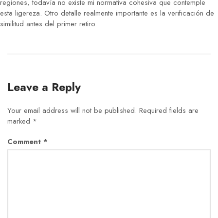
regiones, todavía no existe mi normativa cohesiva que contemple
esta ligereza. Otro detalle realmente importante es la verificación de
similitud antes del primer retiro.
Leave a Reply
Your email address will not be published.
Required fields are
marked
*
Comment
*