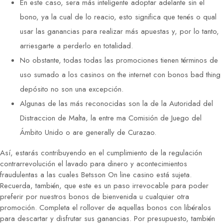
En este caso, sera más inteligente adoptar adelante sin el
bono, ya la cual de lo reacio, esto significa que tenés o qual
usar las ganancias para realizar más apuestas y, por lo tanto,
arriesgarte a perderlo en totalidad.
No obstante, todas todas las promociones tienen términos de
uso sumado a los casinos on the internet con bonos bad thing
depósito no son una excepción.
Algunas de las más reconocidas son la de la Autoridad del
Distraccion de Malta, la entre ma Comisión de Juego del
Ámbito Unido o are generally de Curazao.
Así, estarás contribuyendo en el cumplimiento de la regulación
contrarrevolución el lavado para dinero y acontecimientos
fraudulentas a las cuales Betsson On line casino está sujeta.
Recuerda, también, que este es un paso irrevocable para poder
preferir por nuestros bonos de bienvenida u cualquier otra
promoción. Completa el rollover de aquellas bonos con libéralos
para descartar y disfrutar sus ganancias. Por presupuesto, también