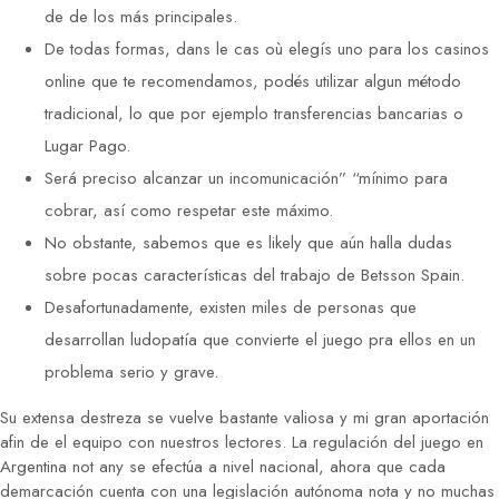
de de los más principales.
De todas formas, dans le cas où elegís uno para los casinos
online que te recomendamos, podés utilizar algun método
tradicional, lo que por ejemplo transferencias bancarias o
Lugar Pago.
Será preciso alcanzar un incomunicación” “mínimo para
cobrar, así como respetar este máximo.
No obstante, sabemos que es likely que aún halla dudas
sobre pocas características del trabajo de Betsson Spain.
Desafortunadamente, existen miles de personas que
desarrollan ludopatía que convierte el juego pra ellos en un
problema serio y grave.
Su extensa destreza se vuelve bastante valiosa y mi gran aportación
afin de el equipo con nuestros lectores. La regulación del juego en
Argentina not any se efectúa a nivel nacional, ahora que cada
demarcación cuenta con una legislación autónoma nota y no muchas