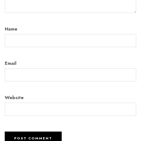
Name
Email
Website