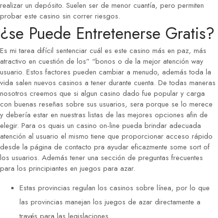
realizar un depósito. Suelen ser de menor cuantía, pero permiten
probar este casino sin correr riesgos.
¿se Puede Entretenerse Gratis?
Es mi tarea difícil sentenciar cuál es este casino más en paz, más
atractivo en cuestión de los” “bonos o de la mejor atención way
usuario. Estos factores pueden cambiar a menudo, además toda la
vida salen nuevos casinos a tener durante cuenta. De todas maneras
nosotros creemos que si algun casino dado fue popular y carga
con buenas reseñas sobre sus usuarios, sera porque se lo merece
y debería estar en nuestras listas de las mejores opciones afin de
elegir. Para os quais un casino on-line pueda brindar adecuada
atención al usuario el mismo tiene que proporcionar acceso rápido
desde la página de contacto pra ayudar eficazmente some sort of
los usuarios. Además tener una sección de preguntas frecuentes
para los principiantes en juegos para azar.
Estas provincias regulan los casinos sobre línea, por lo que
las provincias manejan los juegos de azar directamente a
través para las legislaciones.