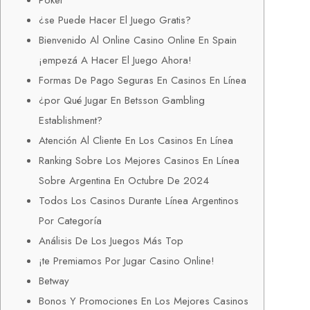
Poker
¿se Puede Hacer El Juego Gratis?
Bienvenido Al Online Casino Online En Spain
¡empezá A Hacer El Juego Ahora!
Formas De Pago Seguras En Casinos En Línea
¿por Qué Jugar En Betsson Gambling
Establishment?
Atención Al Cliente En Los Casinos En Línea
Ranking Sobre Los Mejores Casinos En Línea
Sobre Argentina En Octubre De 2024
Todos Los Casinos Durante Línea Argentinos
Por Categoría
Análisis De Los Juegos Más Top
¡te Premiamos Por Jugar Casino Online!
Betway
Bonos Y Promociones En Los Mejores Casinos