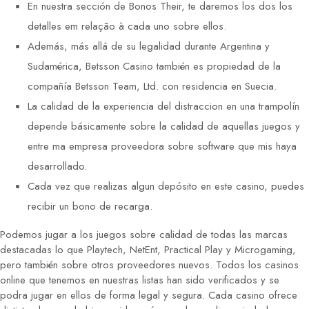
En nuestra sección de Bonos Their, te daremos los dos los
detalles em relação à cada uno sobre ellos.
Además, más allá de su legalidad durante Argentina y
Sudamérica, Betsson Casino también es propiedad de la
compañía Betsson Team, Ltd. con residencia en Suecia.
La calidad de la experiencia del distraccion en una trampolín
depende básicamente sobre la calidad de aquellas juegos y
entre ma empresa proveedora sobre software que mis haya
desarrollado.
Cada vez que realizas algun depósito en este casino, puedes
recibir un bono de recarga.
Podemos jugar a los juegos sobre calidad de todas las marcas
destacadas lo que Playtech, NetEnt, Practical Play y Microgaming,
pero también sobre otros proveedores nuevos. Todos los casinos
online que tenemos en nuestras listas han sido verificados y se
podra jugar en ellos de forma legal y segura. Cada casino ofrece