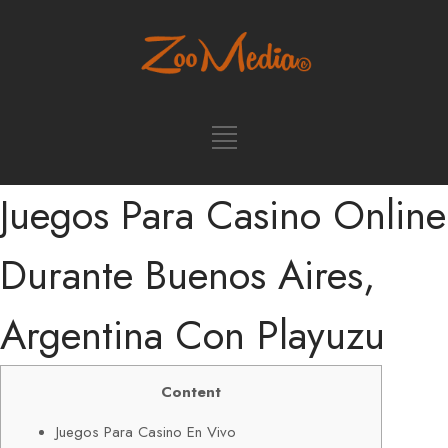
Juegos Para Casino Online
Durante Buenos Aires,
Argentina Con Playuzu
Content
Juegos Para Casino En Vivo