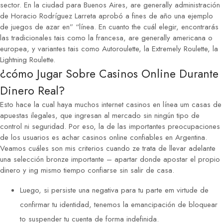
sector. En la ciudad para Buenos Aires, are generally administración
de Horacio Rodríguez Larreta aprobó a fines de año una ejemplo
de juegos de azar en” “línea. En cuanto the cuál elegir, encontrarás
las tradicionales tais como la francesa, are generally americana o
europea, y variantes tais como Autoroulette, la Extremely Roulette, la
Lightning Roulette.
¿cómo Jugar Sobre Casinos Online Durante
Dinero Real?
Esto hace la cual haya muchos internet casinos en línea um casas de
apuestas ilegales, que ingresan al mercado sin ningún tipo de
control ni seguridad. Por eso, la de las importantes preocupaciones
de los usuarios es achar casinos online confiables en Argentina.
Veamos cuáles son mis criterios cuando ze trata de llevar adelante
una selección bronze importante – apartar donde apostar el propio
dinero y ing mismo tiempo confiarse sin salir de casa.
Luego, si persiste una negativa para tu parte em virtude de
confirmar tu identidad, tenemos la emancipación de bloquear
to suspender tu cuenta de forma indefinida.