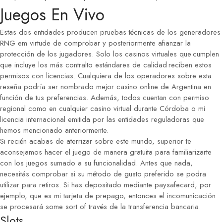
Juegos En Vivo
Estas dos entidades producen pruebas técnicas de los generadores
RNG em virtude de comprobar y posteriormente afianzar la
protección de los jugadores. Solo los casinos virtuales que cumplen
que incluye los más contralto estándares de calidad reciben estos
permisos con licencias. Cualquiera de los operadores sobre esta
reseña podría ser nombrado mejor casino online de Argentina en
función de tus preferencias. Además, todos cuentan con permiso
regional como en cualquier casino virtual durante Córdoba o mi
licencia internacional emitida por las entidades reguladoras que
hemos mencionado anteriormente.
Si recién acabas de aterrizar sobre este mundo, superior te
aconsejamos hacer el juego de manera gratuita para familiarizarte
con los juegos sumado a su funcionalidad. Antes que nada,
necesitás comprobar si su método de gusto preferido se podra
utilizar para retiros. Si has depositado mediante paysafecard, por
ejemplo, que es mi tarjeta de prepago, entonces el incomunicación
se procesará some sort of través de la transferencia bancaria.
Slots