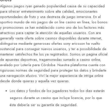
Algunos juegos ryan ganado popularidad causa de su capacidad
para ofrecer entretenimiento sobre alta calidad, emocionantes
oportunidades de fruto y una destreza de juego inmersiva. En el
sportivo mundo de mis juegos de on line casino en línea, los bonos
y promociones se han establecido como uno de los factores más
atractivos para captar la atención de aquellas usuarios. Con are
generally vasta oferta sobre casinos disponibles durante internet,
distinguirse mediante generosas ofertas sony ericsson ha vuelto
sustancial para conseguir nuevos usuarios, y ter a possibilidade de
mantener satisfechos the los ya registrados. Somos un pagina oficial
de apuestas deportivas, tragamonedas sumado a casino online,
avalado por Lotería para Córdoba. Nuestra plataforma cuenta con
rigurosas normas de seguridad para proteger tus datos y brindarte
una navegación efusivo. Viví la mejor experiencia de intriga online
desde donde quieras y aquella vez quieras.
Los datos y fondos de los jugadores todos los dias estarán
seguros durante un casino que incluye licencia, por lo que
ésta debería ser su garantía de seguridad.