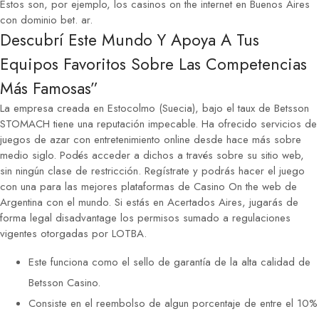
Estos son, por ejemplo, los casinos on the internet en Buenos Aires
con dominio bet. ar.
Descubrí Este Mundo Y Apoya A Tus
Equipos Favoritos Sobre Las Competencias
Más Famosas”
La empresa creada en Estocolmo (Suecia), bajo el taux de Betsson
STOMACH tiene una reputación impecable. Ha ofrecido servicios de
juegos de azar con entretenimiento online desde hace más sobre
medio siglo. Podés acceder a dichos a través sobre su sitio web,
sin ningún clase de restricción. Regístrate y podrás hacer el juego
con una para las mejores plataformas de Casino On the web de
Argentina con el mundo. Si estás en Acertados Aires, jugarás de
forma legal disadvantage los permisos sumado a regulaciones
vigentes otorgadas por LOTBA.
Este funciona como el sello de garantía de la alta calidad de
Betsson Casino.
Consiste en el reembolso de algun porcentaje de entre el 10%