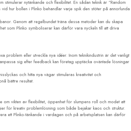
m stimulerar nytänkande och flexibilitet. En sådan teknik är “Random
vid hur bollen i Plinko behandlar varje spik den stöter på annorlunda
iva banor. Genom att regelbundet träna dessa metoder kan du skapa
 som Plinko symboliserar kan därför vara nyckeln till att driva
a problem eller utveckla nya idéer. Inom teknikindustrin är det vanligt
h anpassa sig efter feedback kan företag upptäcka oväntade lösningar
sslyckas och hitta nya vägar stimuleras kreativitet och
å bättre resultat.
e om vikten av flexibilitet, öppenhet för slumpens roll och modet att
ier för kreativ problemlösning som både bejakar kaos och struktur.
tera ett Plinko-tänkande i vardagen och på arbetsplatsen kan därför