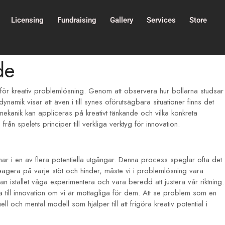
Licensing
Fundraising
Gallery
Services
Store
de
on för kreativ problemlösning. Genom att observera hur bollarna studsar
amik visar att även i till synes oförutsägbara situationer finns det
 mekanik kan appliceras på kreativt tänkande och vilka konkreta
 spelets principer till verkliga verktyg för innovation.
r i en av flera potentiella utgångar. Denna process speglar ofta det
reagera på varje stöt och hinder, måste vi i problemlösning vara
tan istället våga experimentera och vara beredd att justera vår riktning.
da till innovation om vi är mottagliga för dem. Att se problem som en
l och mental modell som hjälper till att frigöra kreativ potential i