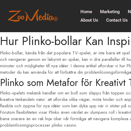
Home
Marketing
N
About Us
Contact Us
Hur Plinko-bollar Kan Insp
Plinko-bollar, kända från det populära TV-spelet, är inte bara ett spe
och navigerar genom en labyrint av spikar, kan vi dra paralleller till 
mönster och möjligheter till nya idéer. I denna artikel utforskar vi hu
metoder du kan använda för att förbättra din problemlösningsförmåga. V
Plinko som Metafor för Kreativt
Plinko-spelets mekanik handlar om en boll som släpps från toppen och
kreativa tänkandets natur: att utforska olika vägar, möta hinder och 
flexibla och öppna för nya idéer som kan dyka upp när vi stöter på svåri
Förutom flexibiliteten visar Plinko även värdet av slumpens roll i krea
bana snarare än en rak linje ökar vår förmåga att navigera komplexa utma
problemlösningsprocesser
plinko casino
.