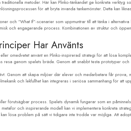
traditionella metoder. Här kan Plinko-tänkandet ge konkreta verktyg so
sningsprocessen för att bryta invanda tankemönster. Detta kan liknas 
oner och “What If”-scenarier som uppmuntrar till att tänka i alternat
amisk och engagerande process. Kombinationen av struktur och öppenhet
rinciper Har Använts
ler omedvetet använt en Plinko-inspirerad strategi för att lösa komplex
llens resa genom spelets bräde. Genom att snabbt testa prototyper oc
tivt. Genom att skapa miljöer där elever och medarbetare får prova, mi
kanik och lekfullhet kan integreras i seriösa sammanhang för att uppn
jär eller förutsägbar process. Spelets dynamik fungerar som en påminnels
 metafor och inspirerande modell kan vi implementera konkreta strateg
kan lösa problem på sätt vi tidigare inte trodde var möjliga. Att adop