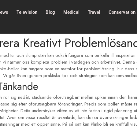
ews
Television
Blog
Medical
Travel
Conservation
irera Kreativt Problemlösan
l med tur och slump utan kan också fungera som en källa till inspirati
hur vi närmar oss komplexa problem i vardagen och arbetslivet. Denna dyn
r Plinko-bollar kan fungera som en metafor för problemlösning, hur dess
i går även igenom praktiska tips och strategier som kan omvandlas från
 Tänkande
 rör sig nedåt, studsande oförutsägbart mellan spikar innan den hamna
anpassa sig efter oförutsägbara förändringar. Precis som bollen måste 
gheter. Detta understryker vikten av att inte fastna i rigid planering u
tivitet. Även om vissa resultat är oväntade, kan dessa överraskningar le
ningar med ett öppet sinne. På så sätt kan Plinko bli en kraftfull visuel