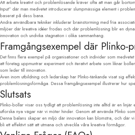
Att arbeta kreativt och problemlösande kräver ofta att man går bortom 
Input” där man medvetet introducerar slumpmässiga element i problemlö
baserat på dess bana.
Andra användbara tekniker inkluderar brainstorming med fria associati
miljöer där kreativa idéer frodas och där problemlösning blir en dyn
innovation och undvika stagnation i olika sammanhang.
Framgångsexempel där Plinko-p
Det finns flera exempel på organisationer och individer som medvetet el
att företag uppmuntrar experiment och iterativt arbete som liknar bo
som leder till innovation.
Även inom utbildning och ledarskap har Plinko-tänkande visat sig effek
problemlösningsförmåga. Dessa framgångsexempel illustrerar hur spelme
Slutsats
Plinko-bollar visar oss tydligt att problemlösning inte alltid är en lin
utforska nya vägar när vi möter hinder. Genom att använda Plinko som
Denna balans skapar en miljö där innovation kan blomstra, och där vi 
bli ett effektivt sätt att utmana och utveckla våra kreativa förmågor.