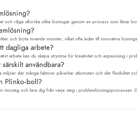
emlösning?
et och våga utforska olika lösningar genom en process som liknar bolle
lemlösning?
er och bryta invanda mönster, vilket ofta leder till innovativa lösninga
tt dagliga arbete?
ativt arbete kan du skapa utrymme för kreativitet och anpassning i p
 särskilt användbara?
a miljöer där många faktorer påverkar utkomsten och där flexibilitet o
n Plinko-boll?
r misstag och lära dig från varje steg i problemlösningsprocessen. De