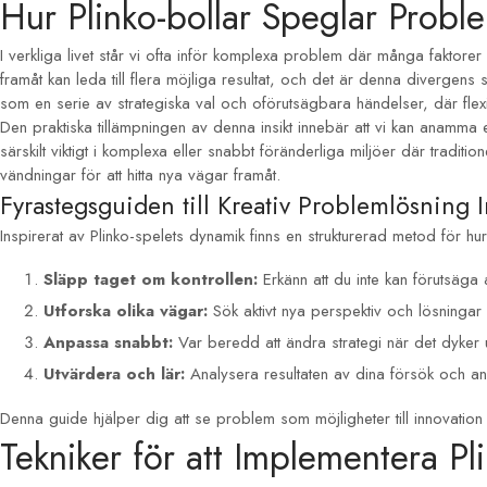
Hur Plinko-bollar Speglar Proble
I verkliga livet står vi ofta inför komplexa problem där många faktore
framåt kan leda till flera möjliga resultat, och det är denna diverge
som en serie av strategiska val och oförutsägbara händelser, där flexi
Den praktiska tillämpningen av denna insikt innebär att vi kan anamma ett
särskilt viktigt i komplexa eller snabbt föränderliga miljöer där traditi
vändningar för att hitta nya vägar framåt.
Fyrastegsguiden till Kreativ Problemlösning 
Inspirerat av Plinko-spelets dynamik finns en strukturerad metod för hur 
Släpp taget om kontrollen:
Erkänn att du inte kan förutsäga 
Utforska olika vägar:
Sök aktivt nya perspektiv och lösningar is
Anpassa snabbt:
Var beredd att ändra strategi när det dyker u
Utvärdera och lär:
Analysera resultaten av dina försök och anvä
Denna guide hjälper dig att se problem som möjligheter till innovation
Tekniker för att Implementera Pl