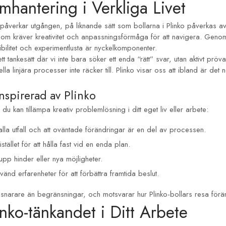
mhantering i Verkliga Livet
r påverkar utgången, på liknande sätt som bollarna i Plinko påverkas av
ns som kräver kreativitet och anpassningsförmåga för att navigera. Gen
bilitet och experimentlusta är nyckelkomponenter.
 tankesätt där vi inte bara söker ett enda “rätt” svar, utan aktivt pröva
onella linjära processer inte räcker till. Plinko visar oss att ibland är 
Inspirerad av Plinko
du kan tillämpa kreativ problemlösning i ditt eget liv eller arbete:
alla utfall och att oväntade förändringar är en del av processen.
tället för att hålla fast vid en enda plan.
pp hinder eller nya möjligheter.
nd erfarenheter för att förbättra framtida beslut.
 snarare än begränsningar, och motsvarar hur Plinko-bollars resa förän
inko-tänkandet i Ditt Arbete