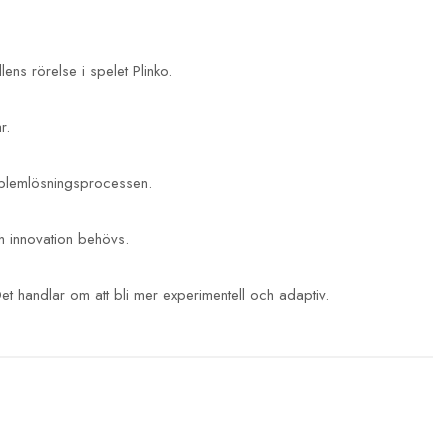
ns rörelse i spelet Plinko.
r.
roblemlösningsprocessen.
ch innovation behövs.
t handlar om att bli mer experimentell och adaptiv.