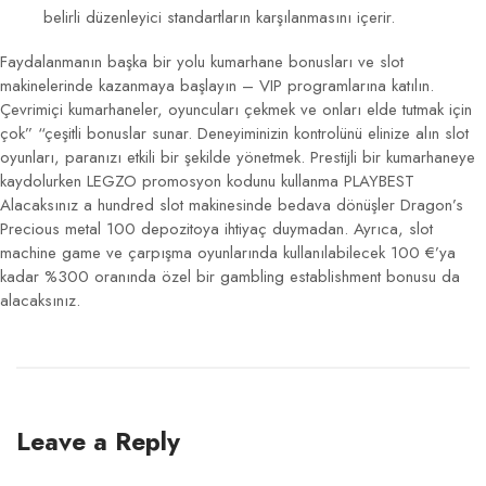
belirli düzenleyici standartların karşılanmasını içerir.
Faydalanmanın başka bir yolu kumarhane bonusları ve slot
makinelerinde kazanmaya başlayın – VIP programlarına katılın.
Çevrimiçi kumarhaneler, oyuncuları çekmek ve onları elde tutmak için
çok” “çeşitli bonuslar sunar. Deneyiminizin kontrolünü elinize alın slot
oyunları, paranızı etkili bir şekilde yönetmek. Prestijli bir kumarhaneye
kaydolurken LEGZO promosyon kodunu kullanma PLAYBEST
Alacaksınız a hundred slot makinesinde bedava dönüşler Dragon’s
Precious metal 100 depozitoya ihtiyaç duymadan. Ayrıca, slot
machine game ve çarpışma oyunlarında kullanılabilecek 100 €’ya
kadar %300 oranında özel bir gambling establishment bonusu da
alacaksınız.
Leave a Reply