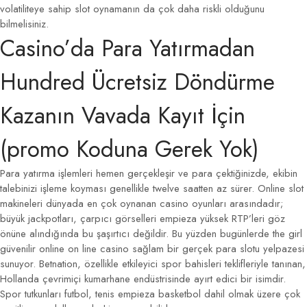
volatiliteye sahip slot oynamanın da çok daha riskli olduğunu
bilmelisiniz.
Casino’da Para Yatırmadan
Hundred Ücretsiz Döndürme
Kazanın Vavada Kayıt İçin
(promo Koduna Gerek Yok)
Para yatırma işlemleri hemen gerçekleşir ve para çektiğinizde, ekibin
talebinizi işleme koyması genellikle twelve saatten az sürer. Online slot
makineleri dünyada en çok oynanan casino oyunları arasındadır;
büyük jackpotları, çarpıcı görselleri empieza yüksek RTP’leri göz
önüne alındığında bu şaşırtıcı değildir. Bu yüzden bugünlerde the girl
güvenilir online on line casino sağlam bir gerçek para slotu yelpazesi
sunuyor. Betnation, özellikle etkileyici spor bahisleri teklifleriyle tanınan,
Hollanda çevrimiçi kumarhane endüstrisinde ayırt edici bir isimdir.
Spor tutkunları futbol, ​​tenis empieza basketbol dahil olmak üzere çok