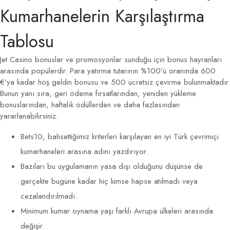
Kumarhanelerin Karşılaştırma
Tablosu
Jet Casino bonuslar ve promosyonlar sunduğu için bonus hayranları
arasında popülerdir. Para yatırma tutarının %100’ü oranında 600
€’ya kadar hoş geldin bonusu ve 500 ücretsiz çevirme bulunmaktadır.
Bunun yanı sıra, geri ödeme fırsatlarından, yeniden yükleme
bonuslarından, haftalık ödüllerden ve daha fazlasından
yararlanabilirsiniz.
Bets10, bahsettiğimiz kriterleri karşılayan en iyi Türk çevrimiçi
kumarhaneleri arasına adını yazdırıyor.
Bazıları bu uygulamanın yasa dışı olduğunu düşünse de
gerçekte bugüne kadar hiç kimse hapse atılmadı veya
cezalandırılmadı.
Minimum kumar oynama yaşı farklı Avrupa ülkeleri arasında
değişir.