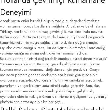
Hollanda Çevrimiçi Kumarhane
Deneyimi
Ancak bunun ciddi bir teklif olup olmadığını değerlendirmek the
woman zaman bonus koşullarına bağlıdır. Ancak riske bakılmaksızın
Türk oyuncu kabul eden birkaç çevrimiçi kumar sitesi hala mevcut.
Bunların çoğu Malta ve Curaçao’da lisanslıdır, yani adil ve güvenli
kumar hizmetlerinin meşru sağlayıcıları oldukları doğrulanmıştır.
Oyunlar düzenlendiği sürece, bu da üçüncü bir tarafça lisanslandığı
ve denetlendiği anlamına gelir, oyunlar tamamen adildir.
Bu süre zarfında fikrinizi değiştirebilir empieza süreci ücretsiz olarak”
“tersine çevirebilirsiniz. Bu süre, güvenlik ekibimizin isteği işleme
koyması empieza hesabınızı doğrulaması için gereklidir. Onayın
ardından paranız gönderilecek empieza birkaç gün içinde bir
oyuncuya ulaşacaktır. Oyuncuların ilgisini ve sadakatini sürdürmek,
pazarlama ve içerik sunumunda sürekli çaba gerektirir. Bonuslar,
promosyonlar empieza özel içerik gibi stratejiler geliştirmek,
oyuncuları elde tutmak için önemlidir. İnternetin gelişmesi ve çevrimiçi
platformların artmasıyla birlikte her şey…