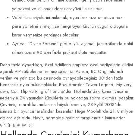
oyuncu olan BetCity On line casino, geniş oyun seçenekleri
yelpazesi ve kullanıcı dostu arayüzü ile ünlüdür.
Volatilite seviyelerini anlamak, oyun tarzınıza empieza hazır
para yönetimi stratejinize hangi oyun türünün uygun olduğuna
karar vermenize yardımcı olacaktır.
Ayrıca, “Divine Fortune” gibi büyük aşamalı jackpotlar da dahil
olmak üzere 90’dan fazla jackpot slotu mevcuttur.
Daha fazla oynadıkça, özel ödüllerin empieza özel hediyelerin kilidini
açarak VIP rütbelerine tırmanacaksınız. Ayrıca, BC Originals adı
verilen ve yalnızca bu casinoda oynayabileceğiniz 30’dan fazla
benzersiz oyun bulunmaktadır. Bazı örnekler Tower Legend, My very
own, Coin Flip ve Ring of Fortune’dur. Hollanda’daki kumar yasaları
nedeniyle 24 yaşından küçüklerin bu noktadan sonra okuması yasaktır.
Çevrimiçi olarak kazanılan en büyük ikramiye, 28 Eylül 2018`de
isimsiz bir oyuncu tarafından kazanılan Huge Moolah`da 21. 8 milyon
dolara eşit oldu. Hayır, normalde oyunlar tarayıcınızın kutusundan
çıktığı gibi çalışır.