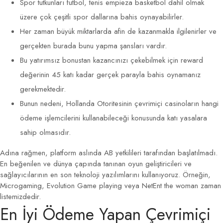
Spor tutkunları futbol, ​​tenis empieza basketbol dahil olmak
üzere çok çeşitli spor dallarına bahis oynayabilirler.
Her zaman büyük miktarlarda afin de kazanmakla ilgilenirler ve
gerçekten burada bunu yapma şansları vardır.
Bu yatırımsız bonustan kazancınızı çekebilmek için reward
değerinin 45 katı kadar gerçek parayla bahis oynamanız
gerekmektedir.
Bunun nedeni, Hollanda Otoritesinin çevrimiçi casinoların hangi
ödeme işlemcilerini kullanabileceği konusunda katı yasalara
sahip olmasıdır.
Adına rağmen, platform aslında AB yetkilileri tarafından başlatılmadı.
En beğenilen ve dünya çapında tanınan oyun geliştiricileri ve
sağlayıcılarının en son teknoloji yazılımlarını kullanıyoruz. Örneğin,
Microgaming, Evolution Game playing veya NetEnt the woman zaman
listemizdedir.
En İyi Ödeme Yapan Çevrimiçi