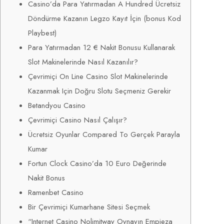
Casino’da Para Yatırmadan A Hundred Ücretsiz
Döndürme Kazanın Legzo Kayıt İçin (bonus Kod
Playbest)
Para Yatırmadan 12 € Nakit Bonusu Kullanarak
Slot Makinelerinde Nasıl Kazanılır?
Çevrimiçi On Line Casino Slot Makinelerinde
Kazanmak Için Doğru Slotu Seçmeniz Gerekir
Betandyou Casino
Çevrimiçi Casino Nasıl Çalışır?
Ücretsiz Oyunlar Compared To Gerçek Parayla
Kumar
Fortun Clock Casino’da 10 Euro Değerinde
Nakit Bonus
Ramenbet Casino
Bir Çevrimiçi Kumarhane Sitesi Seçmek
“Internet Casino Nolimitway Oynayın Empieza