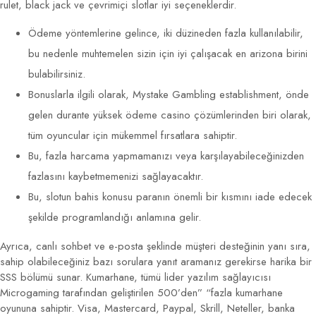
rulet, black jack ve çevrimiçi slotlar iyi seçeneklerdir.
Ödeme yöntemlerine gelince, iki düzineden fazla kullanılabilir,
bu nedenle muhtemelen sizin için iyi çalışacak en arizona birini
bulabilirsiniz.
Bonuslarla ilgili olarak, Mystake Gambling establishment, önde
gelen durante yüksek ödeme casino çözümlerinden biri olarak,
tüm oyuncular için mükemmel fırsatlara sahiptir.
Bu, fazla harcama yapmamanızı veya karşılayabileceğinizden
fazlasını kaybetmemenizi sağlayacaktır.
Bu, slotun bahis konusu paranın önemli bir kısmını iade edecek
şekilde programlandığı anlamına gelir.
Ayrıca, canlı sohbet ve e-posta şeklinde müşteri desteğinin yanı sıra,
sahip olabileceğiniz bazı sorulara yanıt aramanız gerekirse harika bir
SSS bölümü sunar. Kumarhane, tümü lider yazılım sağlayıcısı
Microgaming tarafından geliştirilen 500’den” “fazla kumarhane
oyununa sahiptir. Visa, Mastercard, Paypal, Skrill, Neteller, banka