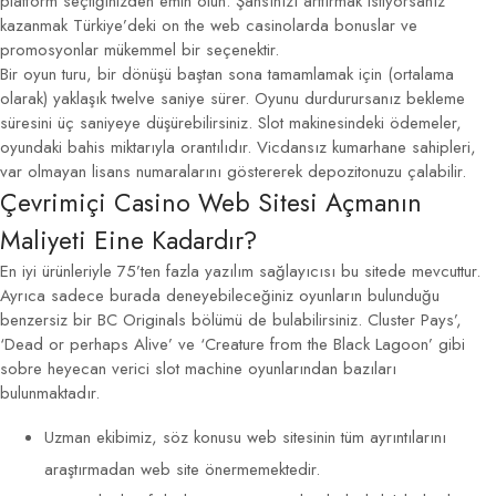
platform seçtiğinizden emin olun. Şansınızı arttırmak istiyorsanız
kazanmak Türkiye’deki on the web casinolarda bonuslar ve
promosyonlar mükemmel bir seçenektir.
Bir oyun turu, bir dönüşü baştan sona tamamlamak için (ortalama
olarak) yaklaşık twelve saniye sürer. Oyunu durdurursanız bekleme
süresini üç saniyeye düşürebilirsiniz. Slot makinesindeki ödemeler,
oyundaki bahis miktarıyla orantılıdır. Vicdansız kumarhane sahipleri,
var olmayan lisans numaralarını göstererek depozitonuzu çalabilir.
Çevrimiçi Casino Web Sitesi Açmanın
Maliyeti Eine Kadardır?
En iyi ürünleriyle 75’ten fazla yazılım sağlayıcısı bu sitede mevcuttur.
Ayrıca sadece burada deneyebileceğiniz oyunların bulunduğu
benzersiz bir BC Originals bölümü de bulabilirsiniz. Cluster Pays’,
‘Dead or perhaps Alive’ ve ‘Creature from the Black Lagoon’ gibi
sobre heyecan verici slot machine oyunlarından bazıları
bulunmaktadır.
Uzman ekibimiz, söz konusu web sitesinin tüm ayrıntılarını
araştırmadan web site önermemektedir.