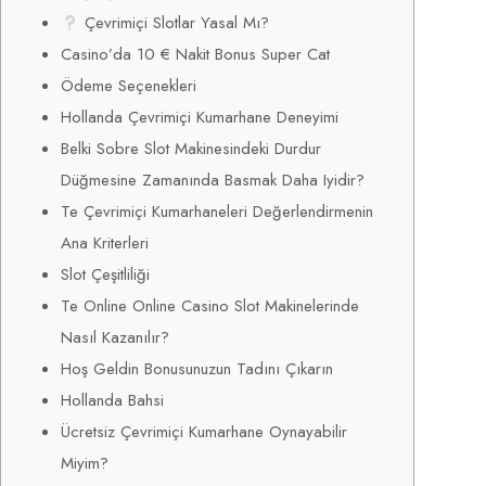
Çevrimiçi Slotlar Yasal Mı?
Casino’da 10 € Nakit Bonus Super Cat
Ödeme Seçenekleri
Hollanda Çevrimiçi Kumarhane Deneyimi
Belki Sobre Slot Makinesindeki Durdur
Düğmesine Zamanında Basmak Daha Iyidir?
Te Çevrimiçi Kumarhaneleri Değerlendirmenin
Ana Kriterleri
Slot Çeşitliliği
Te Online Online Casino Slot Makinelerinde
Nasıl Kazanılır?
Hoş Geldin Bonusunuzun Tadını Çıkarın
Hollanda Bahsi
Ücretsiz Çevrimiçi Kumarhane Oynayabilir
Miyim?