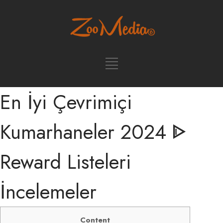
En İyi Çevrimiçi
Kumarhaneler 2024 ᐈ
Reward Listeleri
İncelemeler
Content