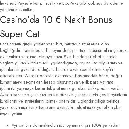
havalesi, Paysafe kartı, Trustly ve EcoPayz gibi çok sayıda ödeme
yöntemi mevcuttur.
Casino’da 10 € Nakit Bonus
Super Cat
Kansino’nun güçlü yönlerinden biri, müşteri hizmetlerine olan
bağlılığıdır. Tatmin edici bir oyun deneyimi taahhüdünün altını çizerek,
oyunculara yardımcı olmaya hazır özel bir destek ekibi sunarlar.
Sağlam güvenlik önlemleri uygulandığında, oyuncular bilgilerinin ve
işlemlerinin güvende olduğunu bilerek oyun seanslarının keyfini
çıkarabilirler. Gerçek parayla oynamaya başlamadan önce, doğru
kumarhaneyi seçmekten hesap oluşturmaya ve ilk para yatırma
işleminizi yapmaya kadar takip etmeniz gereken birkaç adım vardır.
Ayrıca kazanma şansınızı en üst düzeye çıkarmak için çeşitli oyunların
kurallarını ve stratejilerini bilmek önemlidir. Dolandırıcılığa gelince,
yasal çevrimiçi kumarhanelerin oyuncuları aldatmaya yönelik hiçbir
teşviki yoktur.
Ayrıca tüm slot makinelerinde oynamak için 100€’ya kadar