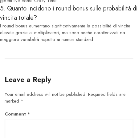
giochi live come Crazy Time.
5. Quanto incidono i round bonus sulle probabilità di
vincita totale?
I round bonus aumentano significativamente la possibilità di vincite
elevate grazie ai moltiplicatori, ma sono anche caratterizzati da
maggiore variabilità rispetto ai numeri standard.
Leave a Reply
Your email address will not be published.
Required fields are
marked
*
Comment
*