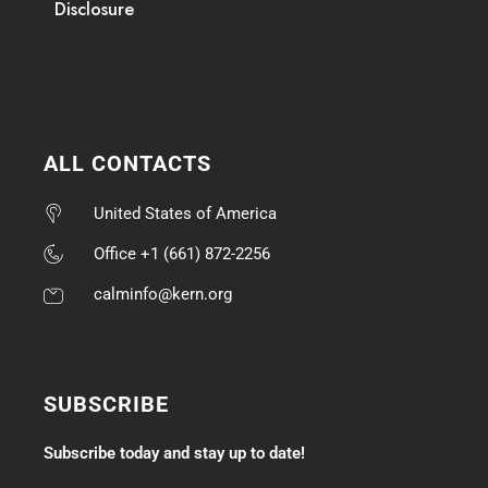
Disclosure
ALL CONTACTS
United States of America
Office +1 (661) 872-2256
calminfo@kern.org
SUBSCRIBE
Subscribe today and stay up to date!