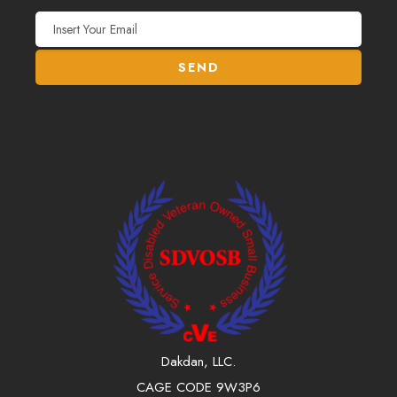
Dakdan, LLC.
CAGE CODE 9W3P6