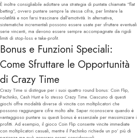
È inoltre consigliabile adottare una strategia di puntata chiamata “flat
betting”, ovvero puntare sempre la stessa cifra, per limitare la
volatilità e non farsi trascinare dall’emotività. In alternativa,
sistematiche incrementali possono essere usate per sfruttare eventuali
serie vincenti, ma devono essere sempre accompagnate da rigidi
limiti di stop-loss e take-profit.
Bonus e Funzioni Speciali:
Come Sfruttare le Opportunità
di Crazy Time
Crazy Time si distingue per i suoi quattro round bonus: Coin Flip,
Pachinko, Cash Hunt e lo stesso Crazy Time. Ciascuno di questi
giochi offre modalità diverse di vincita con moltiplicatori che
possono raggiungere cifre molto alte. Saper riconoscere quando è
vantaggioso puntare su questi bonus è essenziale per massimizzare i
profitti. Ad esempio, il gioco Coin Flip consente vincite immediate
con moltiplicatori casuali, mentre il Pachinko richiede un po’ più di
pazienza ma può generare premi considerevoli.