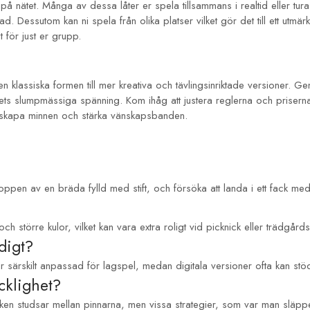
tta på nätet. Många av dessa låter er spela tillsammans i realtid eller tur
essutom kan ni spela från olika platser vilket gör det till ett utmärkt s
 för just er grupp.
en klassiska formen till mer kreativa och tävlingsinriktade versioner. G
pelets slumpmässiga spänning. Kom ihåg att justera reglerna och prise
r att skapa minnen och stärka vänskapsbanden.
toppen av en bräda fylld med stift, och försöka att landa i ett fack me
större kulor, vilket kan vara extra roligt vid picknick eller trädgårds
digt?
är särskilt anpassad för lagspel, medan digitala versioner ofta kan stö
icklighet?
isken studsar mellan pinnarna, men vissa strategier, som var man släppe