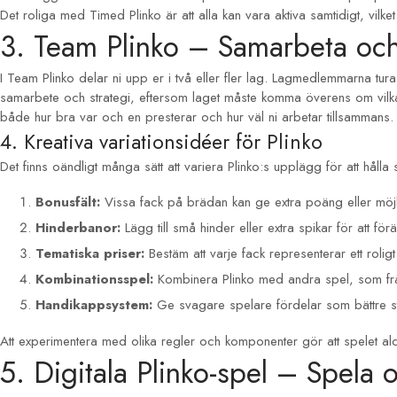
Det roliga med Timed Plinko är att alla kan vara aktiva samtidigt, vilk
3. Team Plinko – Samarbeta och 
I Team Plinko delar ni upp er i två eller fler lag. Lagmedlemmarna tu
samarbete och strategi, eftersom laget måste komma överens om vilk
både hur bra var och en presterar och hur väl ni arbetar tillsammans.
4. Kreativa variationsidéer för Plinko
Det finns oändligt många sätt att variera Plinko:s upplägg för att hål
Bonusfält:
Vissa fack på brädan kan ge extra poäng eller möjlig
Hinderbanor:
Lägg till små hinder eller extra spikar för att fö
Tematiska priser:
Bestäm att varje fack representerar ett roligt
Kombinationsspel:
Kombinera Plinko med andra spel, som fråge
Handikappsystem:
Ge svagare spelare fördelar som bättre star
Att experimentera med olika regler och komponenter gör att spelet al
5. Digitala Plinko-spel – Spela