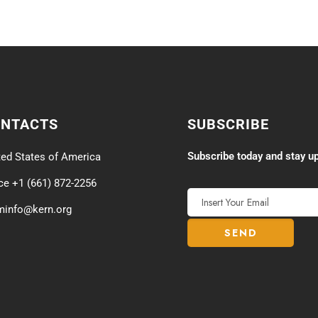
ONTACTS
SUBSCRIBE
Subscribe today and stay up
ted States of America
ice +1 (661) 872-2256
minfo@kern.org