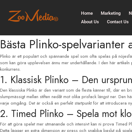
Home
Marketing
N
About Us
Contact Us
Bästa Plinko-spelvarianter
Plinko är ett populärt och spännande spel som ofta spelas på nöjesfält
som kan göra upplevelsen ännu mer underhållande. I den här artikeln pr
konkurrens.
1. Klassisk Plinko – Den urspru
Den klassiska Plinko är den variant som de flesta känner till, där en 
slumpmässigt mellan stiften nedåt mot olika prisfack längst ner. Den 
varje omgång. Det är också en perfekt startpunkt för att introducera ny
2. Timed Plinko – Spela mot kl
För att göra spelet mer utmanande och intensivt kan ni prova Timed Pl
Detta lägger en extra dimension av press och snabba beslut på spelet