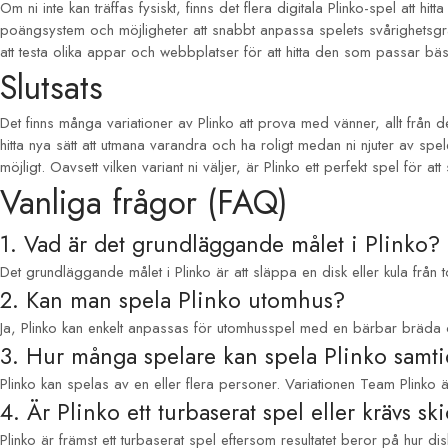
Om ni inte kan träffas fysiskt, finns det flera digitala Plinko-spel att hi
poängsystem och möjligheter att snabbt anpassa spelets svårighetsgrad. D
att testa olika appar och webbplatser för att hitta den som passar bäst
Slutsats
Det finns många variationer av Plinko att prova med vänner, allt från d
hitta nya sätt att utmana varandra och ha roligt medan ni njuter av s
möjligt. Oavsett vilken variant ni väljer, är Plinko ett perfekt spel fö
Vanliga frågor (FAQ)
1. Vad är det grundläggande målet i Plinko?
Det grundläggande målet i Plinko är att släppa en disk eller kula från 
2. Kan man spela Plinko utomhus?
Ja, Plinko kan enkelt anpassas för utomhusspel med en bärbar bräda och 
3. Hur många spelare kan spela Plinko samti
Plinko kan spelas av en eller flera personer. Variationen Team Plinko 
4. Är Plinko ett turbaserat spel eller krävs sk
Plinko är främst ett turbaserat spel eftersom resultatet beror på hur d