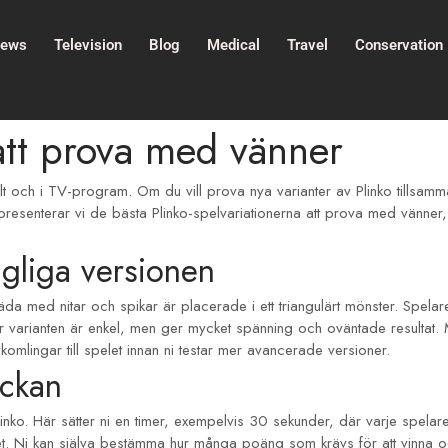
ews
Television
Blog
Medical
Travel
Conservation
 att prova med vänner
 och i TV-program. Om du vill prova nya varianter av Plinko tillsamman
esenterar vi de bästa Plinko-spelvariationerna att prova med vänner, s
ngliga versionen
bräda med nitar och spikar är placerade i ett triangulärt mönster. Spe
här varianten är enkel, men ger mycket spänning och oväntade resultat
komlingar till spelet innan ni testar mer avancerade versioner.
ockan
inko. Här sätter ni en timer, exempelvis 30 sekunder, där varje spelar
. Ni kan själva bestämma hur många poäng som krävs för att vinna och