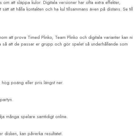
as om att släppa kulor. Digitala versioner har ofta extra effekter,
ätt att hålla kontakten och ha kul tillsammans även på distans. Se till
enom att prova Timed Plinko, Team Plinko och digitala varianter kan ni
rna så att de passar er grupp och gör spelet så underhållande som
d hög poäng eller pris längst ner.
partyn.
dja många spelare samtidigt online.
r disken, kan påverka resultatet.