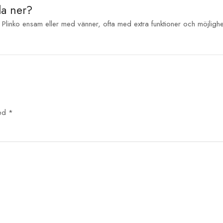
da ner?
l Plinko ensam eller med vänner, ofta med extra funktioner och möjlighet
ked
*