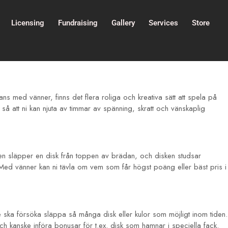
Licensing
Fundraising
Gallery
Services
Store
s med vänner, finns det flera roliga och kreativa sätt att spela på
å att ni kan njuta av timmar av spänning, skratt och vänskaplig
laren släpper en disk från toppen av brädan, och disken studsar
. Med vänner kan ni tävla om vem som får högst poäng eller bäst pris i
e ska försöka släppa så många disk eller kulor som möjligt inom tiden.
 kanske införa bonusar för t.ex. disk som hamnar i speciella fack.