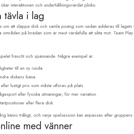
et ökar interaktionen och underhållningsvärdet
plinko
.
tävla i lag
ras om att släppa disk och samla poäng som sedan adderas till lagets t
a områden på brädan som är mest värdefulla att sikta mot. Team Play
la spelet fräscht och spännande. Några exempel är:
heter till en ny runda.
rändra diskens bana.
 eller lustigt pris som måste utföras på plats.
sport eller fysiska utmaningar, för mer variation.
tpositioner eller flera disk.
drig känns tråkigt, och varje spelsession kan anpassas efter gruppen
 online med vänner