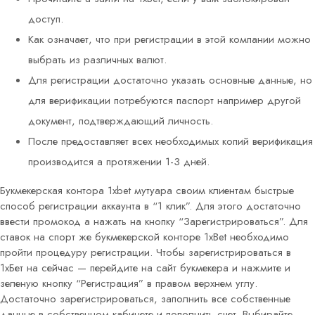
доступ.
Как означает, что при регистрации в этой компании можно
выбрать из различных валют.
Для регистрации достаточно указать основные данные, но
для верификации потребуются паспорт например другой
документ, подтверждающий личность.
После предоставляет всех необходимых копий верификация
производится а протяжении 1-3 дней.
Букмекерская контора 1xbet мутуара своим клиентам быстрые
способ регистрации аккаунта в “1 клик”. Для этого достаточно
ввести промокод а нажать на кнопку “Зарегистрироваться”. Для
ставок на спорт же букмекерской конторе 1xBet необходимо
пройти процедуру регистрации. Чтобы зарегистрироваться в
1хБет на сейчас — перейдите на сайт букмекера и нажмите и
зеленую кнопку “Регистрация” в правом верхнем углу.
Достаточно зарегистрироваться, заполнить все собственные
данные в собственном кабинете и пополнить счет. Выбирайте