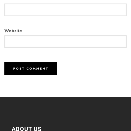
Website
ABOUT US