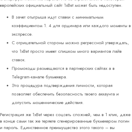
европейских официальный сайт 1xBet может быть недоступен.
В зачет отыгрыша идут ставки с минимальным
коэффициентом 1. 4 для ординара или каждого моменты в
экспрессе.
С отрицательной стороны можно регрессной утверждать,
что 1xBet просто имеет слишком много вариантов лайв
ставок.
Промокоды размещаются в партнерских сайтах а в
Telegram-канале букмекера.
Это процедура подтверждения личности, которая
позволяет обеспечить безопасность твоего аккаунта и
допустить мошеннические действия.
Регистрация же 1xBet через соцсеть сложней, чем в 1 клик, даже
в конце сами так же теряете сгенерированные букмекером логин
и пароль. Единственное преимущество этого такого – вы