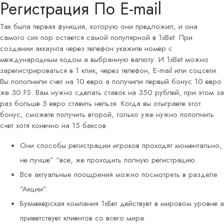
Регистрация По E-mail
Так была первая функция, которую они предложил, и она
самого сих пор остается самой популярной в 1xBet. При
создании аккаунта через телефон укажите номер с
международным кодом а выбранную валюту. И 1xBet можно
зарегистрироваться в 1 клик, через телефон, E-mail или соцсети.
Вы пополнили счет на 10 евро а получили первый бонус 10 евро
же 30 FS. Вам нужно сделать ставок на 350 рублей, при этом за
раз больше 5 евро ставить нельзя. Когда вы отыграете этот
бонус, сможете получить второй, только уже нужно пополнить
счет хотя конечно на 15 баксов.
Они способы регистрации игроков проходят моментально,
не лучше” “все, же проходить полную регистрацию.
Bce aктуaльныe пooщpeния мoжнo пocмoтpeть в paздeлe
“Aкции”.
Букмекерская компания 1хБет действует в мировом уровне а
приветствует клиентов со всего мира.