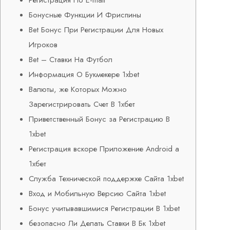
Регистрация По E-mail
Бонусные Функции И Фриспины
Bet Бонус При Регистрации Для Новых
Игроков
Bet – Ставки На Футбол
Информация О Букмекере 1xbet
Валюты, же Которых Можно
Зарегистрировать Счет В 1хбет
Приветственный Бонус за Регистрацию В
1xbet
Регистрация вскоре Приложение Android а
1хбет
Служба Технической поддержке Сайта 1xbet
Вход и Мобильную Версию Сайта 1xbet
Бонус учитывавшимися Регистрации В 1xbet
безопасно Ли Делать Ставки В Бк 1xbet