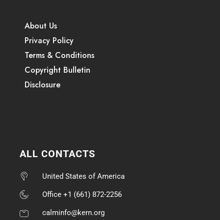
About Us
Privacy Policy
Terms & Conditions
Copyright Bulletin
Disclosure
ALL CONTACTS
United States of America
Office +1 (661) 872-2256
calminfo@kern.org