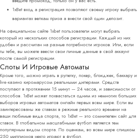
введите промокод, только он у вас есть.
1xBet вход а регистрация позволяют своему игроку выбрать
вариантах велкам приза а внести свой один депозит.
На официальном сайте 1xbet пользователи могут выбрать
который из нескольких способов регистрации. Каждый из них
удобен и рассчитан на разные потребности игроков. Или, если
ты тебе, вы можете ввести свои личные данные в свой аккаунт
после самой регистрации.
Слоты И Игровые Автоматы
Кроме того, можно играть в рулетку, покер, блэкджек, баккару и
live-казино киромарусом реальными дилерами. Средств
поступают в протяжении 15 минут — 24 часов, и зависимости от
способов. 1xBet может похвастаться одним из немногих больших
выборов игровых автоматов онлайн первых всем мире. Если вы
заинтересованы же ставках в режиме реального времени на
ваши любимые вида спорта, то 1xBet — это сомнителен сайт для
ставок. В глобальном масштабными футбол является тем
популярным видом спорта. По оценкам, во всем мире слишком
250 миллионов некто играют в футбол.