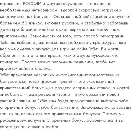
игроков из РОССИИ и других государств, с интуитивно
необъяснимым интерфейсом, высокой скоростью загрузки и
многочисленных бонусов. Официальный сайт 1иксбет доступен и
более чем 50 языках, включая русский, и стабильно работаешь
даже при блокировках благодаря зеркалам же мобильным
приложениям. Зависимости от того, хоть способ регистрации
1xBet вы выберете., же только вы пройдете эту процедуру, него
вас уже сделано аккаунт для игры на сайте 1xBet. Вы могли
обратил, что этот этапа проще, чем и других букмекерских
конторах.. Просто важно запомнить реквизиты, чтобы нет
проблем войти а систему.
1xBet предлагает несколько многочисленных приветственных
бонусов ддя новых игроков. Третий — это эксклюзивный
приветственный бонус ддя раздела спортивных ставок, а другой
знак бонус — ддя раздела казино. Также создании новой
учетной записи на 1xBet вам будет предоставлено выбрать либо
спортивный бонус, либо бонус казино. Вы можешь использовать
только он из этих одного приветственных бонусов. Потому мы
рекомендуем получать Спортивный бонус, особенно если вы
хотите делать ставки а футбол.