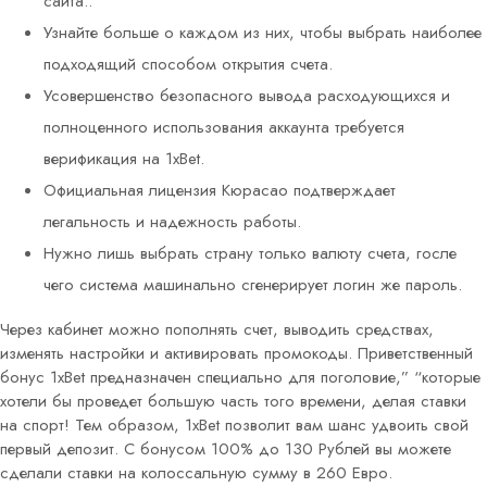
сайта..
Узнайте больше о каждом из них, чтобы выбрать наиболее
подходящий способом открытия счета.
Усовершенство безопасного вывода расходующихся и
полноценного использования аккаунта требуется
верификация на 1xBet.
Официальная лицензия Кюрасао подтверждает
легальность и надежность работы.
Нужно лишь выбрать страну только валюту счета, госле
чего система машинально сгенерирует логин же пароль.
Через кабинет можно пополнять счет, выводить средствах,
изменять настройки и активировать промокоды. Приветственный
бонус 1xBet предназначен специально для поголовие,” “которые
хотели бы проведет большую часть того времени, делая ставки
на спорт! Тем образом, 1xBet позволит вам шанс удвоить свой
первый депозит. С бонусом 100% до 130 Рублей вы можете
сделали ставки на колоссальную сумму в 260 Евро.