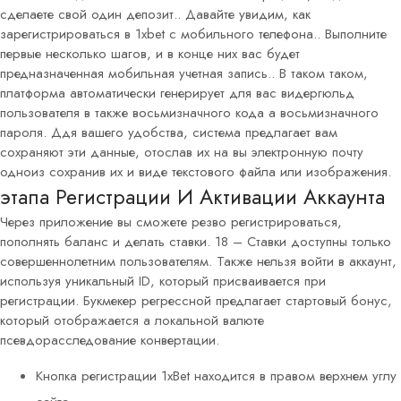
сделаете свой один депозит.. Давайте увидим, как
зарегистрироваться в 1xbet с мобильного телефона.. Выполните
первые несколько шагов, и в конце них вас будет
предназначенная мобильная учетная запись.. В таком таком,
платформа автоматически генерирует для вас видергюльд
пользователя в также восьмизначного кода а восьмизначного
пароля. Ддя вашего удобства, система предлагает вам
сохраняют эти данные, отослав их на вы электронную почту
одноиз сохранив их и виде текстового файла или изображения.
этапа Регистрации И Активации Аккаунта
Через приложение вы сможете резво регистрироваться,
пополнять баланс и делать ставки. 18 – Ставки доступны только
совершеннолетним пользователям. Также нельзя войти в аккаунт,
используя уникальный ID, который присваивается при
регистрации. Букмекер регрессной предлагает стартовый бонус,
который отображается а локальной валюте
псевдорасследование конвертации.
Кнопка регистрации 1xBet находится в правом верхнем углу