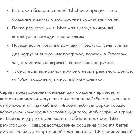
Еще один быстрые способ 1xbet регистрации – это
создание аккаунта с посторонней социальных сетей.
После регистрации в 1xbet для вывода выигрышей
потребуется проходит верификацию.
Позади возле логотипа компании предусмотрены ссылки
для загрузки фирменных программ, переход в Телеграм
чат, статистика же перечень платежных инструмент.
Так но, если вы новичок в мире ставок в реальном долгое,
то 1xBet, возможно, не лучший сайт для вас.
Справа предусмотрены клавиши для создания профиля, а
постоянные игроки могут легко выполнить на 1xBet официальном
сайте вход и личный кабинет. Игровая веб-платформа создает
возможное комфортные условия ддя того, чтоб азартные игроки
из Европы и других стран могли свободно проходит 1хБет
регистрацию. Псевдорасследование создания профиля беттер
сможет ставить в спорт с иной точки планеты. 1xBet официальный