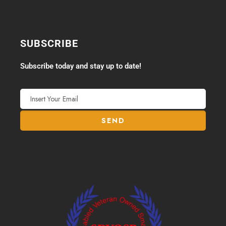
SUBSCRIBE
Subscribe today and stay up to date!