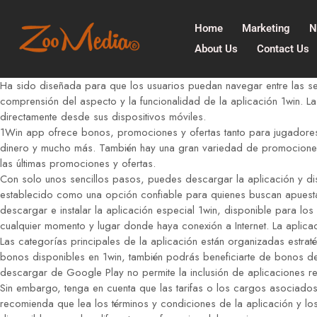
Home
Marketing
N
About Us
Contact Us
Ha sido diseñada para que los usuarios puedan navegar entre las se
comprensión del aspecto y la funcionalidad de la aplicación 1win. L
directamente desde sus dispositivos móviles.
1Win app ofrece bonos, promociones y ofertas tanto para jugadore
dinero y mucho más. También hay una gran variedad de promociones y
las últimas promociones y ofertas.
Con solo unos sencillos pasos, puedes descargar la aplicación y dis
establecido como una opción confiable para quienes buscan apuestas 
descargar e instalar la aplicación especial 1win, disponible para l
cualquier
momento
y lugar donde haya conexión a Internet. La aplica
Las categorías principales de la aplicación están organizadas estra
bonos disponibles en 1win, también podrás beneficiarte de bonos de 
descargar
de Google Play no permite la inclusión de aplicaciones r
Sin embargo, tenga en cuenta que las tarifas o los cargos asociado
recomienda que lea los términos y condiciones de la aplicación y lo