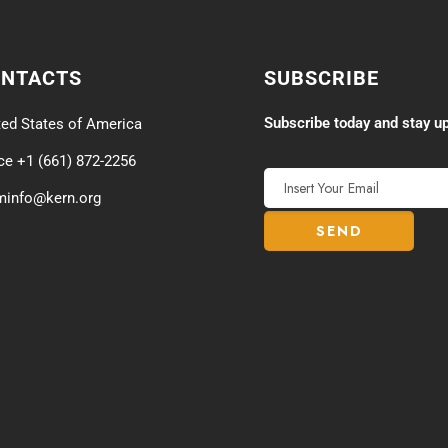
ONTACTS
SUBSCRIBE
Subscribe today and stay up
ted States of America
ice +1 (661) 872-2256
minfo@kern.org