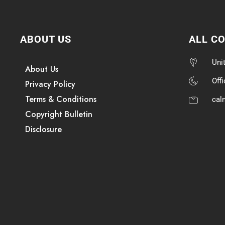
ABOUT US
ALL C
Uni
About Us
Off
Privacy Policy
Terms & Conditions
cal
Copyright Bulletin
Disclosure