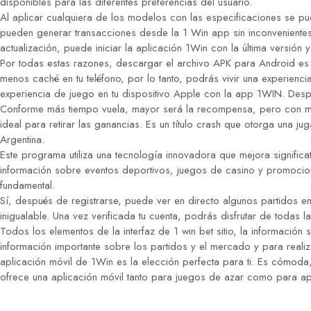
disponibles para las diferentes preferencias del usuario.
Al aplicar cualquiera de los modelos con las especificaciones se pu
pueden generar transacciones desde la 1 Win app sin inconvenientes.
actualización, puede iniciar la aplicación 1Win con la última versión 
Por todas estas razones, descargar el archivo APK para Android es 
menos caché en tu teléfono, por lo tanto, podrás vivir una experienci
experiencia de juego en tu dispositivo Apple con la app 1WIN. Despu
Conforme más tiempo vuela, mayor será la recompensa, pero con más
ideal para retirar las ganancias. Es un título crash que otorga un
Argentina.
Este programa utiliza una tecnología innovadora que mejora signific
información sobre eventos deportivos, juegos de casino y promocion
fundamental.
Sí, después de registrarse, puede ver en directo algunos partidos en
inigualable. Una vez verificada tu cuenta, podrás disfrutar de todas 
Todos los elementos de la interfaz de 1 win bet sitio, la informació
información importante sobre los partidos y el mercado y para reali
aplicación móvil de 1Win es la elección perfecta para ti. Es cómoda
ofrece una aplicación móvil tanto para juegos de azar como para a