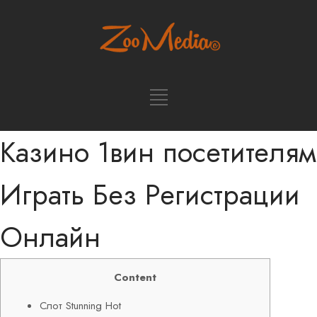
Казино 1вин посетителям
Играть Без Регистрации
Онлайн
Content
Слот Stunning Hot