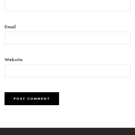
Email
Website