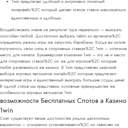
1win предлагает удобный и интуитивно понятный
интерфейс%2C который делает этапов ставок максимально
единственным и удобным.
Воздействовать извне на результат тура нереально — выиграть
способен любой. Достаточно выбрать тайтл из арсенала%2C
определить режим игры же запустить барабаны. Когда вы хотите
получилось свои силы в спортивных ставках%2C 1win – отличное
место для начала. Букмекерская компания 1win – это не и место
для спортивных ставок%2C но же для игроков%2C которые
любят развлекаться же казино. В 1win представлен широкий
выбора игровых автоматов онлайн%2C которые предлагают
интересные игры и единственный выиграть большие ссуды денег.
В одной статье мы представим основные преимущества же
особенности игровых автоматов 1win.
возможности Бесплатных Слотов а Казино
1win
Софт существуют явные достоинства рядом десктопным
вариантом — ускоренно устанавливается%2C но зависает на