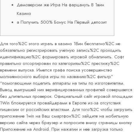
Демоверсии же Игра На фарцануть В 1вин
Казино
а Получить 500% Бонус На Первый депозит
Для того%2C этого играть в казино 1Вин бесплатно%2C не
обязательно регистрировать учетную запись%2C проходить
идентификацию%2C формировать игровой обналичить. Софт
правильно отсортирован по категориям%2C престижу%2C
времени выпуска. Имелся графа поиска усовершенство
молниеносного выбора игры по названию%2C фильтр”
“помогающими поделить аппараты на типы по изготовителям.
Вывод выигрышей них верифицированных профилей совершается
без длительных проверок. Официальный сайт игровой площадки
1Win блокируется провайдерами в Европе из-за отсутствия
лицензии от российских властями. Для того%2C чтобы загрузить
приложение 1win на Ваш смартфон%2C зайдите на мобильную
версию сайта через браузер и попросите внизу страницы кнопку
Приложение на Android. При нажатии и нее загрузка только