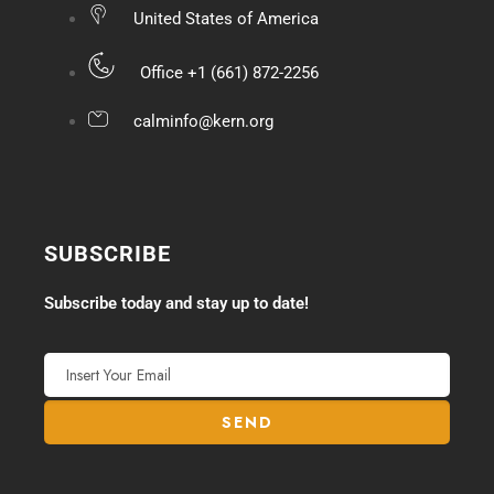
United States of America
Office +1 (661) 872-2256
calminfo@kern.org
SUBSCRIBE
Subscribe today and stay up to date!