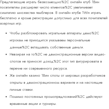
Предлагающие играть безвозмездно%2C онлайн клуб 1Вин
посетителям расширяет число клиентов%2C увеличивает
симпатию множества гемблеров. В онлайн клубе 1Win играть
бесплатно и кроме регистрации допустимо для всех почитателей
азартных игр.
Чтобы разблокировать игральные аппараты демо%2C
игрокам не приходится указываем персональные
данные%2C вкладывать собственные деньги.
Невзирая на то%2C не демонстрационные версии видео-
слотов не приносят доход%2C этот тип фигурировала в
перечне ни современного ресурса.
Же онлайн казино 1Вин слоты от мировых разработчиков
открыты в демонстрационном варианте и на настоящие
личные ставки.
Помимо постоянных промопредложений%2C действуют
временные акции и турниры.