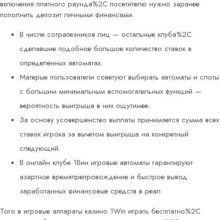
включения платного раунда%2C посетителю нужно заранее
пополнить депозит личными финансами.
В числе сотрапезников лиц — остальные клуба%2C
сделавшие подобное большое количество ставок в
определенных автоматах.
Матерые пользователи советуют выбирать автоматы и слоты
с большим минимальным вспомогательных функций —
вероятность выигрыша в них ощутимее.
За основу усовершенство выплаты принимается сумма всех
ставок игрока за вычетом выигрыша на конкретный
следующий.
В онлайн клубе 1Вин игровые автоматы гарантируют
азартное времяпрепровождение и быстрое вывод
заработанных финансовые средств в реал.
Того в игровые аппараты казино 1Win играть бесплатно%2C