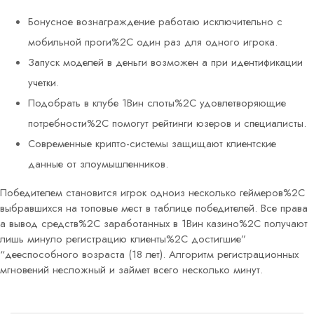
Бонусное вознаграждение работаю исключительно с
мобильной проги%2C один раз для одного игрока.
Запуск моделей в деньги возможен а при идентификации
учетки.
Подобрать в клубе 1Вин слоты%2C удовлетворяющие
потребности%2C помогут рейтинги юзеров и специалисты.
Современные крипто-системы защищают клиентские
данные от злоумышленников.
Победителем становится игрок одноиз несколько геймеров%2C
выбравшихся на топовые мест в таблице победителей. Все права
а вывод средств%2C заработанных в 1Вин казино%2C получают
лишь минуло регистрацию клиенты%2C достигшие”
“дееспособного возраста (18 лет). Алгоритм регистрационных
мгновений несложный и займет всего несколько минут.