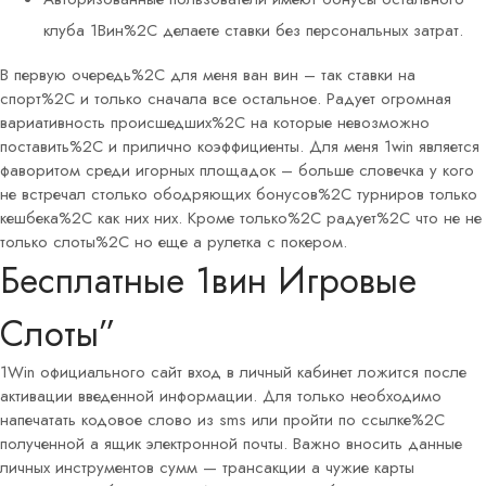
клуба 1Вин%2C делаете ставки без персональных затрат.
В первую очередь%2C для меня ван вин – так ставки на
спорт%2C и только сначала все остальное. Радует огромная
вариативность происшедших%2C на которые невозможно
поставить%2C и прилично коэффициенты. Для меня 1win является
фаворитом среди игорных площадок – больше словечка у кого
не встречал столько ободряющих бонусов%2C турниров только
кешбека%2C как них них. Кроме только%2C радует%2C что не не
только слоты%2C но еще а рулетка с покером.
Бесплатные 1вин Игровые
Слоты”
1Win официального сайт вход в личный кабинет ложится после
активации введенной информации. Для только необходимо
напечатать кодовое слово из sms или пройти по ссылке%2C
полученной а ящик электронной почты. Важно вносить данные
личных инструментов сумм — трансакции а чужие карты