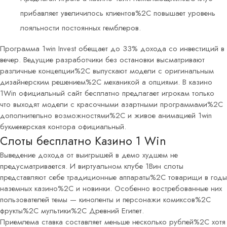
прибавляет увеличилось клиентов%2C повышает уровень
лояльности постоянных гемблеров.
Программа 1win Invest обещает до 33% дохода со инвестиций в
вечер. Ведущие разработчики без остановки высматривают
различные концепции%2C выпускают модели с оригинальным
дизайнерским решением%2C механикой а опциями. В казино
1Win официальный сайт бесплатно предлагает игрокам только
что выходят модели с красочными азартными программами%2C
дополнительно возможностями%2C и живое анимацией
1win
букмекерская контора официальный
.
Слоты бесплатно Казино 1 Win
Выведение дохода от выигрышей в демо худшем не
предусматривается. И виртуальном клубе 1Вин слоты
представляют себе традиционные аппараты%2C товарищи в годы
наземных казино%2C и новинки. Особенно востребованные них
пользователей темы — киноленты и персонажи комиксов%2C
фрукты%2C мультики%2C Древний Египет.
Приемлема ставка составляет меньше несколько рублей%2C хотя