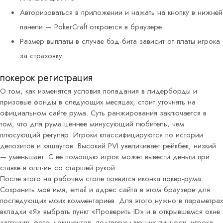
Авторизоваться в приложении и нажать на кнопку в нижней
панели — PokerCraft откроется в браузере.
Размер выплаты в случае бэд-бита зависит от платы игрока
за страховку.
покерок регистрация
О том, как изменятся условия попадания в лидерборды и
призовые фонды в следующих месяцах, стоит уточнять на
официальном сайте рума. Суть ранжирования заключается в
том, что для рума ценнее минусующий любитель, чем
плюсующий регуляр. Игроки классифицируются по истории
депозитов и кэшаутов. Высокий PVI увеличивает рейкбек, низкий
— уменьшает. С ее помощью игрок может вывести деньги при
ставке в олл-ин со старшей рукой.
После этого на рабочем столе появится иконка покер-рума.
Сохранить моё имя, email и адрес сайта в этом браузере для
последующих моих комментариев. Для этого нужно в параметрах
вкладки «Я» выбрать пункт «Проверить ID» и в открывшемся окне
загрузить фото документов, подтверждающих личность игрока.