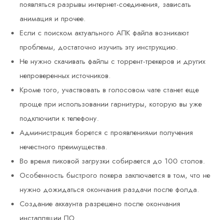
появляться разрывы интернет-соединения, зависать
анимация и прочее.
Если с поиском актуального АПК файла возникают
проблемы, достаточно изучить эту инструкцию.
Не нужно скачивать файлы с торрент-трекеров и других
непроверенных источников.
Кроме того, участвовать в голосовом чате станет еще
проще при использовании гарнитуры, которую вы уже
подключили к телефону.
Администрация борется с проявлениями получения
нечестного преимущества.
Во время пиковой загрузки собирается до 100 столов.
Особенность быстрого покера заключается в том, что не
нужно дожидаться окончания раздачи после фолда.
Создание аккаунта разрешено после окончания
инсталляции ПО.