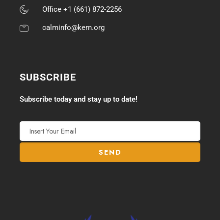
Office +1 (661) 872-2256
calminfo@kern.org
SUBSCRIBE
Subscribe today and stay up to date!