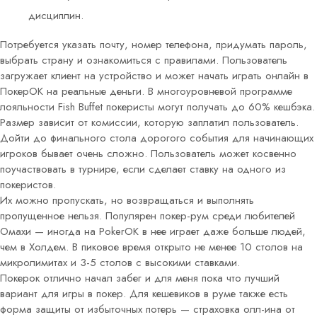
дисциплин.
Потребуется указать почту, номер телефона, придумать пароль,
выбрать страну и ознакомиться с правилами. Пользователь
загружает клиент на устройство и может начать играть онлайн в
ПокерОК на реальные деньги. В многоуровневой программе
лояльности Fish Buffet покеристы могут получать до 60% кешбэка.
Размер зависит от комиссии, которую заплатил пользователь.
Дойти до финального стола дорогого события для начинающих
игроков бывает очень сложно. Пользователь может косвенно
поучаствовать в турнире, если сделает ставку на одного из
покеристов.
Их можно пропускать, но возвращаться и выполнять
пропущенное нельзя. Популярен покер-рум среди любителей
Омахи — иногда на PokerOK в нее играет даже больше людей,
чем в Холдем. В пиковое время открыто не менее 10 столов на
микролимитах и 3-5 столов с высокими ставками.
Покерок отлично начал забег и для меня пока что лучший
вариант для игры в покер. Для кешевиков в руме также есть
форма защиты от избыточных потерь — страховка олл-ина от