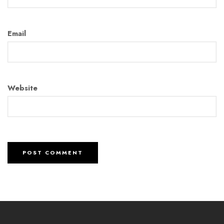
Email
Website