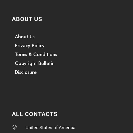
ABOUT US
About Us
Privacy Policy
Terms & Conditions
Copyright Bulletin
Disclosure
ALL CONTACTS
United States of America