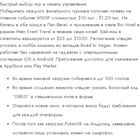
быстрый выбор игр и панель управления.
Победитель каждого финального турнира получает путевку на
главное событие WSOP стоимостью $10 тыс., $1,25 тыс. На
билеты в оба конца в Лас-Вегас и проживание в отеле Rio Hotel в
рамках Main Event Travel в течение семи ночей. Бай-ины в
сателлиты варьируются от $25 до $1050. Расписание следует
уточнять в лобби комнаты во вкладке Road to Vegas. Клиент
работает без нареканий на гаджетах с операционными
системами iOS и Android. Приложение доступно для скачивания
в AppStore или Play Market.
Во время пиковой загрузки собирается до 100 столов.
Во время создания аккаунта следует указать бонусный код
“GREG” в специальном поле в форме.
Откроется новое окно, в котором внизу будут требования
для каждой платформы.
После того как загрузка PokerOK на Андроид завершена,
останется лишь установить клиент на смартфон.