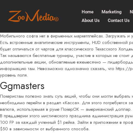
Home
Marketing
N
About Us
Contact Us
Мобильного софта нет в фирменных маркетплейсах. Загружать и
Есть встроенные аналитические инструменты, HUD собственной ра
будет отличаться от чартов для классического Техасского Холде
Так называются бесплатные турниры, участие в которых не стоит 
дополнительные акции, обновляемые ежемесячно — лидерборды. 
информацию там. Невозможно однозначно сказать, что
https://
уровень поля.
Ggmasters
Покеристам полезно знать суть акций, чтобы они могли выбрать
необходимо перейти в раздел «Касса». Для этого потребуется 
валюта, используемая в руме ПокерОК — американский доллар. Ес
В преддверии этого мистического праздника администрация рума
100 FP за каждый учтенный $1 рейка. Зайти в приложении в про
$50 в зависимости от выбранного способа.