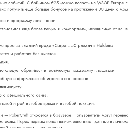
чных событий. С бай-ином €25 можно попасть на WSOP Europe с
анс получить еще больше бонусов на протяжении 30 дней с мом
сов и программу лояльности.
 становится ещё более лёгким и комфортным, независимо от ваше
ие простых заданий вроде «Сыграть 50 раздач в Holdem».
ется и работает без вылетов.
ытия.
 то следует обратиться в техническую поддержку площадки.
робную информацию об игроке в его профиле.
пециалисту.
о с официального сайта.
льной игрой в любое время и в любой локации.
ли — PokerCraft откроется в браузере. Пользователи могут пере
истемам. Перед первым пополнением заполняют данные в личном
ровой зависимости — лудомании.