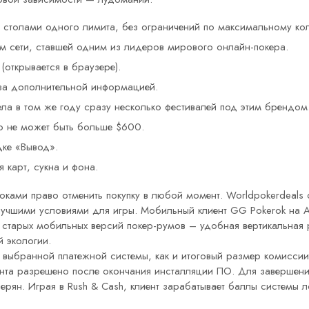
 столами одного лимита, без ограничений по максимальному кол
м сети, ставшей одним из лидеров мирового онлайн-покера.
(открывается в браузере).
за дополнительной информацией.
ла в том же году сразу несколько фестивалей под этим брендом
о не может быть больше $600.
дке «Вывод».
 карт, сукна и фона.
роками право отменить покупку в любой момент. Worldpokerdeal
лучшими условиями для игры. Мобильный клиент GG Pokerok на А
т старых мобильных версий покер-румов – удобная вертикальная 
 экологии.
 выбранной платежной системы, как и итоговый размер комиссии
унта разрешено после окончания инсталляции ПО. Для завершен
рян. Играя в Rush & Cash, клиент зарабатывает баллы системы лоя