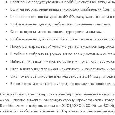
Расписание следует уточнять в лобби комнаты во вкладке R
Если на втором этапе выпадет хорошая комбинация (сет, тр
Количество столов на уровне 50-60, катку можно найти в 
Чтобы получить деньги, требуется их постепенно отыграть.
Они не ограничиваются кэшем, турнирами и спинами.
Чтобы получить доступ к кешауту, пользователь должен про
После регистрации, геймеры могут наслаждаться широким в
В таблице собрана информация по всем доступным систем
Набирая FP и поднимаясь по уровням, появляется возможн
Игра в покер подтверждает надежность и секретность ин
Она появилась относительно недавно, в 2014 году, отодвин
Встречаются и опытные регуляры, но пользуются спросом 
Сегодня PokerOK — лидер по количеству пользователей в сети, д
мира. Сложно выделить отдельную страну, представителей котор
В лобби можно выбрать ставки от $0.01/$0.02/$0.05 до $0.05/
количества любителей и новичков. Встречаются и опытные регул