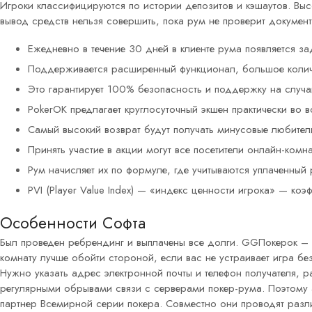
Игроки классифицируются по истории депозитов и кэшаутов. Высо
вывод средств нельзя совершить, пока рум не проверит документ
Ежедневно в течение 30 дней в клиенте рума появляется за
Поддерживается расширенный функционал, большое колич
Это гарантирует 100% безопасность и поддержку на слу
PokerOK предлагает круглосуточный экшен практически во в
Самый высокий возврат будут получать минусовые любител
Принять участие в акции могут все посетители онлайн-комн
Рум начисляет их по формуле, где учитываются уплаченный 
PVI (Player Value Index) — «индекс ценности игрока» — коэ
Особенности Софта
Был проведен ребрендинг и выплачены все долги. GGПокерок – од
комнату лучше обойти стороной, если вас не устраивает игра б
Нужно указать адрес электронной почты и телефон получателя, ра
регулярными обрывами связи с серверами покер-рума. Поэтому 
партнер Всемирной серии покера. Совместно они проводят разли