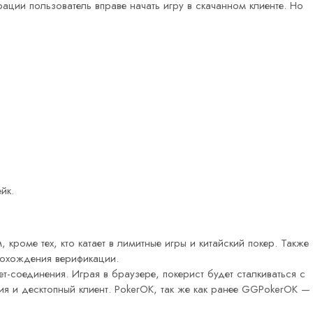
ации пользователь вправе начать игру в скачанном клиенте. Но
йк.
роме тех, кто катает в лимитные игры и китайский покер. Также
прохождения верификации.
т-соединения. Играя в браузере, покерист будет сталкиваться с
 и десктопный клиент. PokerOK, так же как ранее GGPokerOK —