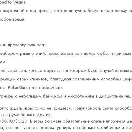
oad to Vegas.
ехкарточный стрит, флеш), можно получить бонус к стартовому ст
любое время.
йти проверку личности.
ыбором развлечений, представленных в покер клубе, и принимат
ам.
ость вращать колесо фортуны, на котором будет случайно выпад
формации своих клиентов, благодаря современным способам шиф
ув PokerStars на второе место.
турниры с небольшим бай-ином и микролимиты в дисциплине кеш
олго ждать игры точно не придется. Популярность сайта способст
ых в руме больше других.
$0.10/$0.20. В этом формате обязательные слепые вложения дел
яры, но пользуются спросом турниры с небольшим бай-ином и ми