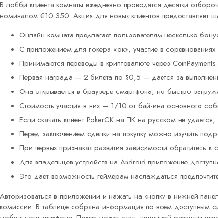
В лобби клиента комнаты ежедневно проводятся десятки отборо
номиналом €10,350. Акция для новых клиентов предоставляет ш
Онлайн-комната предлагает пользователям несколько бону
С приложением для покера «ок», участие в соревнованиях
Принимаются переводы в криптовалюте через CoinPayments.
Первая награда — 2 билета по $0,5 — дается за выполнен
Она открывается в браузере смартфона, но быстро загружа
Стоимость участия в них — 1/10 от бай-ина основного соб
Если скачать клиент PokerOK на ПК на русском не удается,
Перед заключением сделки на покупку можно изучить под
При первых признаках развития зависимости обратитесь к с
Для владельцев устройств на Android приложение доступн
Это дает возможность геймерам наслаждаться предпочтите
Авторизоваться в приложении и нажать на кнопку в нижней пане
комиссии. В таблице собрана информация по всем доступным с
мобильного телефона. Покер может стать причиной развития иг