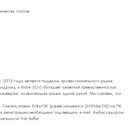
ичеству столов.
.
s с 2015 года является лидером профессионального рынка
ндроид и ihone (iOs) обладает заметной преемственностью
развертка, позволяющая играть одной рукой. Мы считаем, что
. Скачать клиент PokerOK (ранее назывался GGPokerOK) на ПК
ия регистрации необходимо подтвердить e-mail. Амбассадором
льности Fish Buffet.