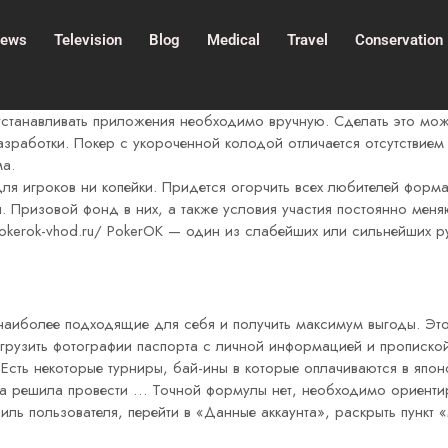
ews
Television
Blog
Medical
Travel
Conservation
 устанавливать приложения необходимо вручную. Сделать это мо
зработки. Покер с укороченной колодой отличается отсутствием 
ма.
для игроков ни копейки. Придется огорчить всех любителей форма
Призовой фонд в них, а также условия участия постоянно меняю
pokerok-vhod.ru/
PokerOK — один из слабейших или сильнейших ру
 наиболее подходящие для себя и получить максимум выгоды. Эт
загрузить фотографии паспорта с личной информацией и прописк
ть некоторые турниры, бай-ины в которые оплачиваются в японск
 решила провести … Точной формулы нет, необходимо ориентиров
филь пользователя, перейти в «Данные аккаунта», раскрыть пунк