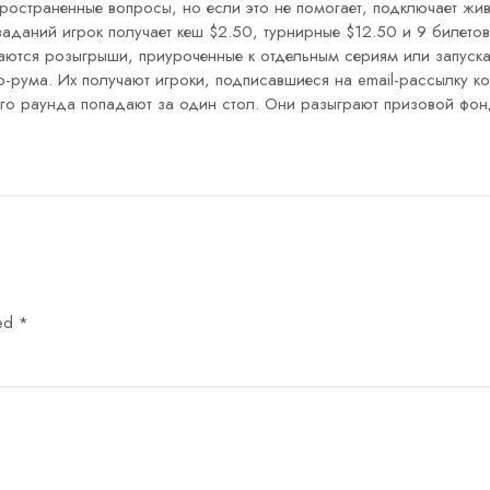
пространенные вопросы, но если это не помогает, подключает ж
 заданий игрок получает кеш $2.50, турнирные $12.50 и 9 билет
аются розыгрыши, приуроченные к отдельным сериям или запуск
-рума. Их получают игроки, подписавшиеся на email-рассылку ком
го раунда попадают за один стол. Они разыграют призовой фонд
ked
*