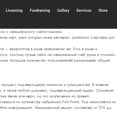
Licensing
Fundraising
Gallery
Services
Store
жно с официального сайта комнаты.
всех карт, ранг которых ниже шестерки. Диапазон стартовых рук
та — фрироллов в руме практически нет. Есть в руме и
тся, поэтому лучше зайти на официальный сайт рума и уточнить
мов. Большое количество пользователей размазывает общий
о процесс подтверждения личности и гражданства. В клиенте
ой, а также любой документ, подтверждающий адрес. Основная
их йенах или евро, но это исключения из правил.
аться по количеству набранных Fish Points. Рум начисляется по
т «Моя информация». Минимальный кешаут составляет от $10 до