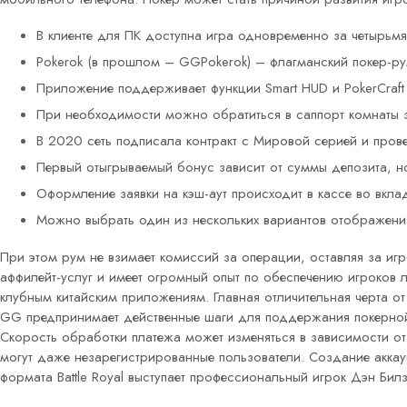
В клиенте для ПК доступна игра одновременно за четырьмя
Pokerok (в прошлом – GGPokerok) – флагманский покер-ру
Приложение поддерживает функции Smart HUD и PokerCraft 
При необходимости можно обратиться в саппорт комнаты 
В 2020 сеть подписала контракт с Мировой серией и прове
Первый отыгрываемый бонус зависит от суммы депозита, н
Оформление заявки на кэш-аут происходит в кассе во вкла
Можно выбрать один из нескольких вариантов отображения
При этом рум не взимает комиссий за операции, оставляя за иг
аффилейт-услуг и имеет огромный опыт по обеспечению игроков 
клубным китайским приложениям. Главная отличительная черта о
GG предпринимает действенные шаги для поддержания покерной
Скорость обработки платежа может изменяться в зависимости от
могут даже незарегистрированные пользователи. Создание акка
формата Battle Royal выступает профессиональный игрок Дэн Билзе