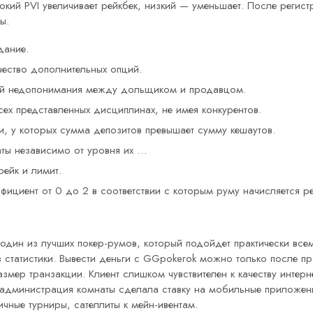
кий PVI увеличивает рейкбек, низкий — уменьшает. После регистр
ы.
дание.
ество дополнительных опций.
чай недопонимания между дольщиком и продавцом.
сех представленных дисциплинах, не имея конкурентов.
и, у которых сумма депозитов превышает сумму кешаутов.
аты независимо от уровня их …
рейк и лимит.
ффициент от 0 до 2 в соответствии с которым руму начисляется ре
ин из лучших покер-румов, который подойдет практически всем, к
ез статистики. Вывести деньги с GGpokerok можно только после 
змер транзакции. Клиент слишком чувствителен к качеству интерне
администрация комнаты сделала ставку на мобильные приложения
чные турниры, сателлиты к мейн-ивентам.