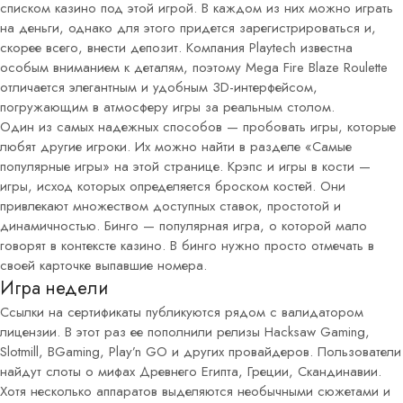
списком казино под этой игрой. В каждом из них можно играть
на деньги, однако для этого придется зарегистрироваться и,
скорее всего, внести депозит. Компания Playtech известна
особым вниманием к деталям, поэтому Mega Fire Blaze Roulette
отличается элегантным и удобным 3D-интерфейсом,
погружающим в атмосферу игры за реальным столом.
Один из самых надежных способов — пробовать игры, которые
любят другие игроки. Их можно найти в разделе «Самые
популярные игры» на этой странице. Крэпс и игры в кости —
игры, исход которых определяется броском костей. Они
привлекают множеством доступных ставок, простотой и
динамичностью. Бинго — популярная игра, о которой мало
говорят в контексте казино. В бинго нужно просто отмечать в
своей карточке выпавшие номера.
Игра недели
Ссылки на сертификаты публикуются рядом с валидатором
лицензии. В этот раз ее пополнили релизы Hacksaw Gaming,
Slotmill, BGaming, Play’n GO и других провайдеров. Пользователи
найдут слоты о мифах Древнего Египта, Греции, Скандинавии.
Хотя несколько аппаратов выделяются необычными сюжетами и