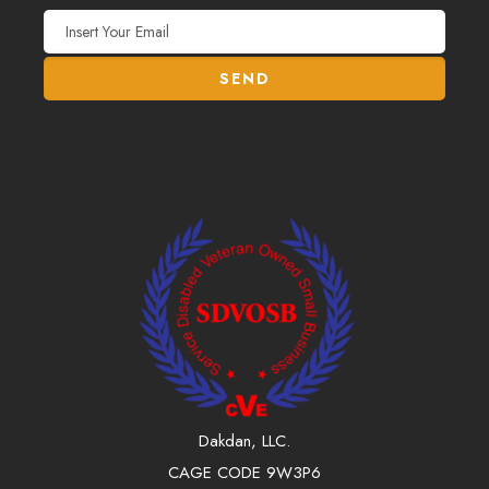
Dakdan, LLC.
CAGE CODE 9W3P6