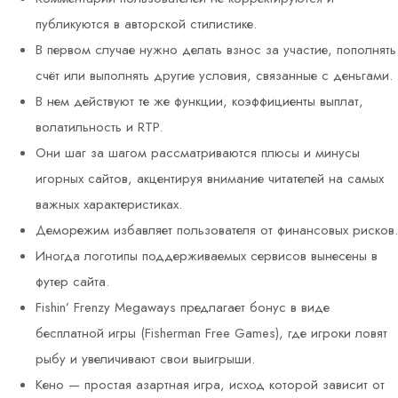
публикуются в авторской стилистике.
В первом случае нужно делать взнос за участие, пополнять
счёт или выполнять другие условия, связанные с деньгами.
В нем действуют те же функции, коэффициенты выплат,
волатильность и RTP.
Они шаг за шагом рассматриваются плюсы и минусы
игорных сайтов, акцентируя внимание читателей на самых
важных характеристиках.
Деморежим избавляет пользователя от финансовых рисков.
Иногда логотипы поддерживаемых сервисов вынесены в
футер сайта.
Fishin’ Frenzy Megaways предлагает бонус в виде
бесплатной игры (Fisherman Free Games), где игроки ловят
рыбу и увеличивают свои выигрыши.
Кено — простая азартная игра, исход которой зависит от