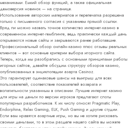
механиками. Емкий обзор функций, а также официальная
демоверсия новинок — на странице.
Использование авторских материалов и перепечатка разрешена
только с письменного согласия с указанием прямой ссылки.
Вряд ли можно назвать точное количество интернет-казино в
современном интернет-гемблинге, ведь практически каждый день
открываются новые сайты и закрываются ранее работавшие.
Профессиональный обзор онлайн-казино плюс отзывы реальных
клиентов – вот основные критерии выбора игорного сайта.
Теперь, когда мы разобрались с основными принципами работы
игорных сайтов, давайте обсудим структуру обзоров казино,
опубликованных в энциклопедии азарта Casinoz.
Это гарантирует одинаковые шансы на выигрыш для всех
пользователей, соответствие показателей возврата и
волатильности указанным в описании. Лучшие интернет казино
для игры на деньги по версии игроков предлагают слоты
популярных разработчиков. К их числу относят Pragmatic Play,
Endorphina, Relax Gaming, ELK, Push Gaming и другие студии.
Если вам нравятся азартные игры, но вы не хотите рисковать
своими деньгами, то в этом разделе нашего сайта вы можете