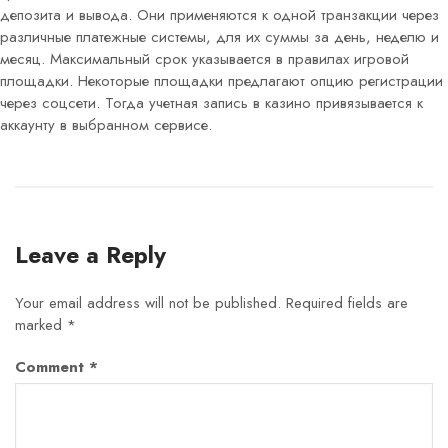
депозита и вывода. Они применяются к одной транзакции через
различные платежные системы, для их суммы за день, неделю и
месяц. Максимальный срок указывается в правилах игровой
площадки. Некоторые площадки предлагают опцию регистрации
через соцсети. Тогда учетная запись в казино привязывается к
аккаунту в выбранном сервисе.
Leave a Reply
Your email address will not be published.
Required fields are
marked
*
Comment
*