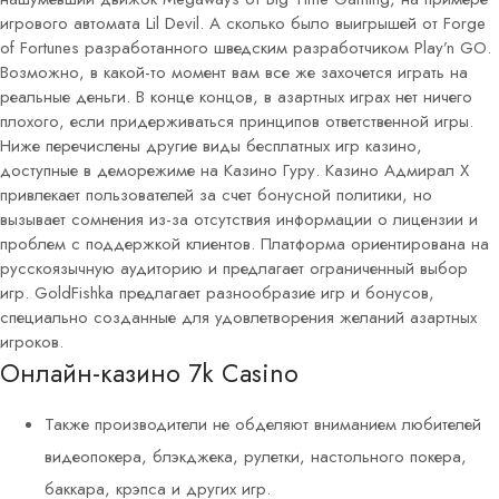
игрового автомата Lil Devil. А сколько было выигрышей от Forge
of Fortunes разработанного шведским разработчиком Play’n GO.
Возможно, в какой-то момент вам все же захочется играть на
реальные деньги. В конце концов, в азартных играх нет ничего
плохого, если придерживаться принципов ответственной игры.
Ниже перечислены другие виды бесплатных игр казино,
доступные в деморежиме на Казино Гуру. Казино Адмирал Х
привлекает пользователей за счет бонусной политики, но
вызывает сомнения из-за отсутствия информации о лицензии и
проблем с поддержкой клиентов. Платформа ориентирована на
русскоязычную аудиторию и предлагает ограниченный выбор
игр. GoldFishka предлагает разнообразие игр и бонусов,
специально созданные для удовлетворения желаний азартных
игроков.
Онлайн-казино 7k Casino
Также производители не обделяют вниманием любителей
видеопокера, блэкджека, рулетки, настольного покера,
баккара, крэпса и других игр.